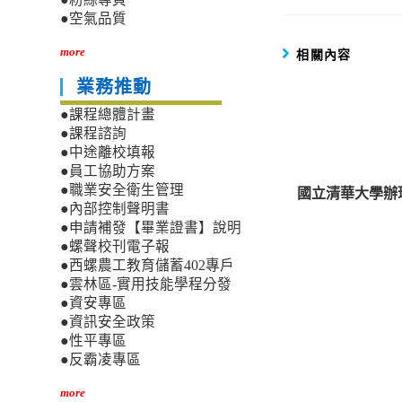
●空氣品質
more
相關內容
業務推動
●課程總體計畫
●課程諮詢
●中途離校填報
●員工協助方案
●職業安全衛生管理
國立清華大學辦
●內部控制聲明書
●申請補發【畢業證書】說明
●螺聲校刊電子報
●西螺農工教育儲蓄402專戶
●雲林區-實用技能學程分發
●資安專區
●資訊安全政策
●性平專區
●反霸凌專區
more