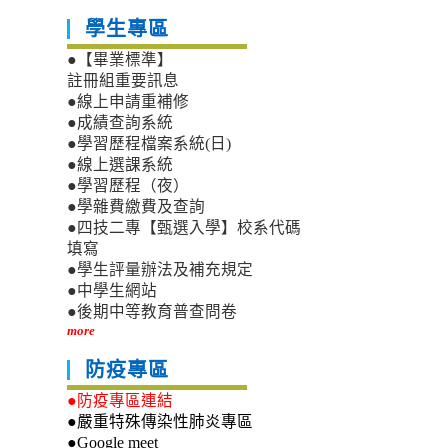
學生專區
●【畢業標準】
註冊組重要訊息
●線上申請重補修
●成績查詢系統
●學習歷程檔案系統(日)
●線上選課系統
●學習歷程（夜）
●學雜費繳費及查詢
●四技二專【甄選入學】校系代碼
填寫
●學生評量辦法及補充規定
●中學生網站
●後期中等教育普查問卷
more
防疫專區
●防疫專區連結
●嚴重特殊傳染性肺炎專區
●Google meet