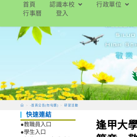
跳
首頁
認識本校
行政單位
轉
行事曆
登入
至
主
要
內
容
>
-首頁公告(勿勾選)
>
研習活動
快速連結
逢甲大學
●教職員入口
●學生入口