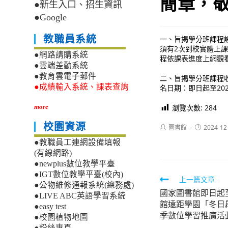
簡章，
●新生入口、招生資訊
●Google
教職員系統
一、旨揭學分班課程
須有2次到校實體上
●網路請購系統
程依課表進度上網觀
●雲端差勤系統
●教育雲電子郵件
二、旨揭學分班課程收費
●成績輸入系統、課表查詢
名日期：即日起至2025年
瀏覽次數:
284
more
校園資源
Post
Post
圖書館
2024-12
author:
published:
●教職員工連網設備填報
(有線網路)
●newplus數位教學平臺
●IGT數位教學平臺(校內)
Read
上一篇文章
●公物維修通報系統(總務處)
國家圖書館即日起至
more
●LIVE ABC英語學習系統
館遠距學園「冬日啟
●easy test
articles
季數位學習推廣活
●校園植物地圖
●粉絲專頁