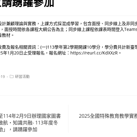
敬請踴躍參加
設計兼顧理論與實務，上課方式採混成學習，包含面授、同步線上及非同
課，面授時間依各課程大綱公告為主；同步線上課程依課表時間登入Team
看教材。
及報名相關資訊：(一)113學年第2學期開課10學分，學分費共計新臺幣26
1月20日止受理報名，報名網址：https://reurl.cc/KdXXzR。
Post
-19
研習活動
category:
114年2月9日辦理國家圖書
2025全國特殊教育教學
航‧知識共融- 113年度冬
動」，請踴躍參加