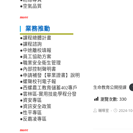
●空氣品質
more
業務推動
●課程總體計畫
●課程諮詢
●中途離校填報
●員工協助方案
●職業安全衛生管理
●內部控制聲明書
●申請補發【畢業證書】說明
●螺聲校刊電子報
生命教育公開授課
●西螺農工教育儲蓄402專戶
●雲林區-實用技能學程分發
瀏覽次數:
330
●資安專區
●資訊安全政策
Post
Post
輔導室
2024-10
●性平專區
author:
published:
●反霸凌專區
more