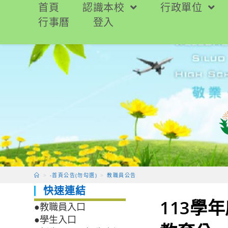
跳
首頁
認識本校
行政單位
轉
行事曆
登入
至
主
要
內
容
>
-首頁公告(勿勾選)
>
教職員公告
快速連結
113學
●教職員入口
●學生入口