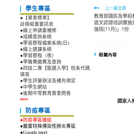
Read
上一篇文章
學生專區
教育部國民及學前
more
●【畢業標準】
語文認證培訓實施計
articles
註冊組重要訊息
強班(11月)」1份
●線上申請重補修
●成績查詢系統
●學習歷程檔案系統(日)
●線上選課系統
相關內容
●學習歷程（夜）
●學雜費繳費及查詢
●四技二專【甄選入學】校系代碼
填寫
●學生評量辦法及補充規定
●中學生網站
●後期中等教育普查問卷
more
國家人
防疫專區
●防疫專區連結
●嚴重特殊傳染性肺炎專區
●Google meet