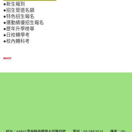
●新生報到
●招生管道名額
●特色招生報名
●運動績優招生報名
●歷年升學榜單
●日校轉學考
●校內轉科考
more
校址：64841雲林縣西螺鎮大同路四號 電話：05-5862024 傳真：05-