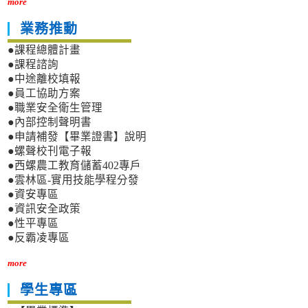
more
業務推動
●課程總體計畫
●課程諮詢
●中途離校填報
●員工協助方案
●職業安全衛生管理
●內部控制聲明書
●申請補發【畢業證書】說明
●螺聲校刊電子報
●西螺農工教育儲蓄402專戶
●雲林區-實用技能學程分發
●資安專區
●資訊安全政策
●性平專區
●反霸凌專區
more
學生專區