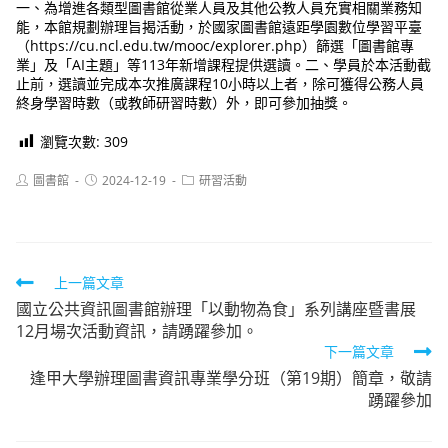
一、為增進各類型圖書館從業人員及其他公教人員充實相關業務知
能，本館規劃辦理旨揭活動，於國家圖書館遠距學園數位學習平臺
（https://cu.ncl.edu.tw/mooc/explorer.php）篩選「圖書館專
業」及「AI主題」等113年新增課程提供選讀。二、學員於本活動截
止前，選讀並完成本次推廣課程10小時以上者，除可獲得公務人員
終身學習時數（或教師研習時數）外，即可參加抽獎。
瀏覽次數:
309
Post
Post
Post
圖書館
2024-12-19
研習活動
author:
published:
category:
Read
上一篇文章
國立公共資訊圖書館辦理「以動物為食」系列講座暨書展
more
12月場次活動資訊，請踴躍參加。
articles
下一篇文章
逢甲大學辦理圖書資訊專業學分班（第19期）簡章，敬請
踴躍參加