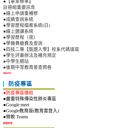
●【畢業標準】
註冊組重要訊息
●線上申請重補修
●成績查詢系統
●學習歷程檔案系統(日)
●線上選課系統
●學習歷程（夜）
●學雜費繳費及查詢
●四技二專【甄選入學】校系代碼填寫
●學生評量辦法及補充規定
●中學生網站
●後期中等教育普查問卷
more
防疫專區
●防疫專區連結
●嚴重特殊傳染性肺炎專區
●Google meet
●Google教育版(教育雲登入)
●微軟 Teams
新生專區
more