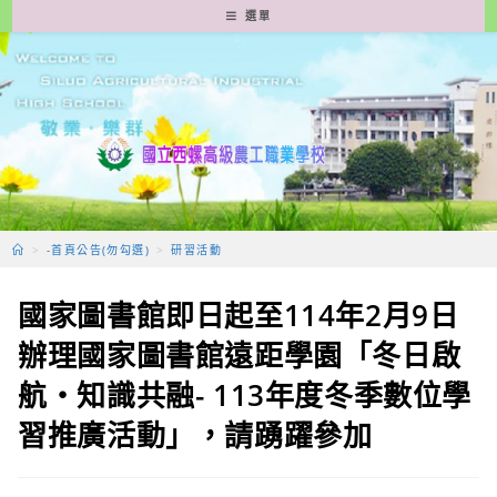
跳
選單
轉
至
主
要
內
容
>
-首頁公告(勿勾選)
>
研習活動
國家圖書館即日起至114年2月9日
辦理國家圖書館遠距學園「冬日啟
航‧知識共融- 113年度冬季數位學
習推廣活動」，請踴躍參加