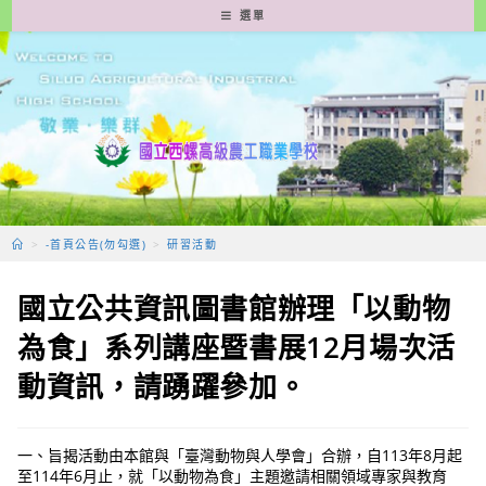
跳
選單
轉
至
主
要
內
容
>
-首頁公告(勿勾選)
>
研習活動
國立公共資訊圖書館辦理「以動物
為食」系列講座暨書展12月場次活
動資訊，請踴躍參加。
一、旨揭活動由本館與「臺灣動物與人學會」合辦，自113年8月起
至114年6月止，就「以動物為食」主題邀請相關領域專家與教育