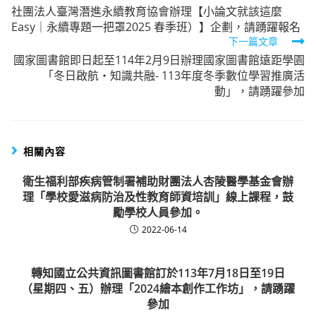
社團法人臺灣潛進永續教育協會辦理【小論文就該這麼
more
Easy｜永續專題一把罩2025 春季班）】企劃，請踴躍報名
articles
下一篇文章
國家圖書館即日起至114年2月9日辦理國家圖書館遠距學園
「冬日啟航‧知識共融- 113年度冬季數位學習推廣活
動」，請踴躍參加
相關內容
衛生福利部疾病管制署補助財團法人杏陵醫學基金會辦
理「學校愛滋病防治及性教育師資培訓」線上課程，鼓
勵學校人員參加。
2022-06-14
轉知國立公共資訊圖書館訂於113年7月18日至19日
（星期四、五）辦理「2024繪本創作工作坊」，請踴躍
參加