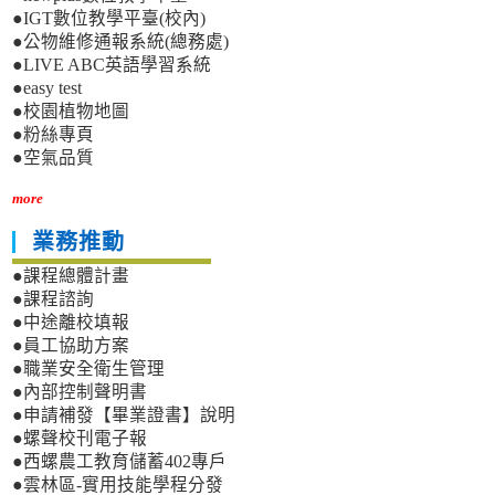
●IGT數位教學平臺(校內)
●公物維修通報系統(總務處)
●LIVE ABC英語學習系統
●easy test
●校園植物地圖
●粉絲專頁
●空氣品質
more
業務推動
●課程總體計畫
●課程諮詢
●中途離校填報
●員工協助方案
●職業安全衛生管理
●內部控制聲明書
●申請補發【畢業證書】說明
●螺聲校刊電子報
●西螺農工教育儲蓄402專戶
●雲林區-實用技能學程分發