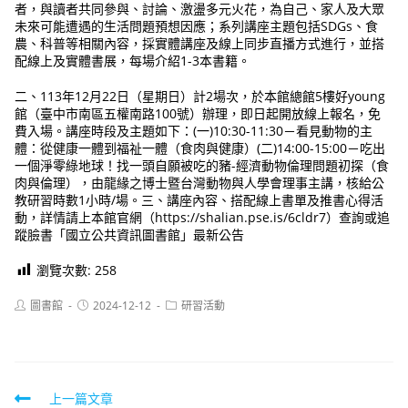
者，與讀者共同參與、討論、激盪多元火花，為自己、家人及大眾
未來可能遭遇的生活問題預想因應；系列講座主題包括SDGs、食
農、科普等相關內容，採實體講座及線上同步直播方式進行，並搭
配線上及實體書展，每場介紹1-3本書籍。
二、113年12月22日（星期日）計2場次，於本館總館5樓好young
館（臺中市南區五權南路100號）辦理，即日起開放線上報名，免
費入場。講座時段及主題如下：(一)10:30-11:30－看見動物的主
體：從健康一體到福祉一體（食肉與健康）(二)14:00-15:00－吃出
一個淨零綠地球！找一頭自願被吃的豬-經濟動物倫理問題初探（食
肉與倫理），由龍緣之博士暨台灣動物與人學會理事主講，核給公
教研習時數1小時/場。三、講座內容、搭配線上書單及推書心得活
動，詳情請上本館官網（https://shalian.pse.is/6cldr7）查詢或追
蹤臉書「國立公共資訊圖書館」最新公告
瀏覽次數:
258
Post
Post
Post
圖書館
2024-12-12
研習活動
author:
published:
category:
Read
上一篇文章