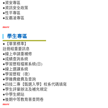
●資安專區
●資訊安全政策
●性平專區
●反霸凌專區
more
學生專區
●【畢業標準】
註冊組重要訊息
●線上申請重補修
●成績查詢系統
●學習歷程檔案系統(日)
●線上選課系統
●學習歷程（夜）
●學雜費繳費及查詢
●四技二專【甄選入學】校系代碼填寫
●學生評量辦法及補充規定
●中學生網站
●後期中等教育普查問卷
more