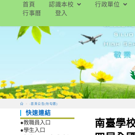
跳
首頁
認識本校
行政單位
轉
行事曆
登入
至
主
要
內
容
>
-首頁公告(勿勾選)
快速連結
南臺學校
●教職員入口
●學生入口