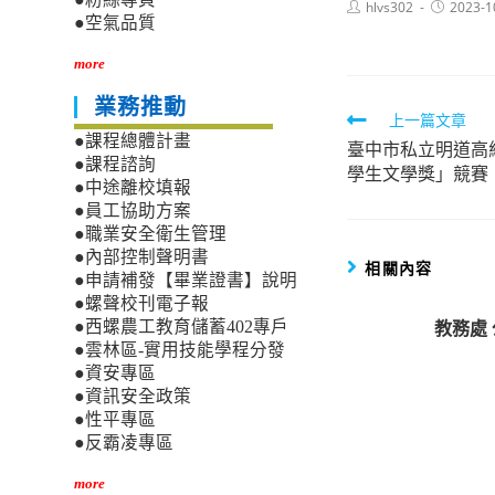
Post
Post
hlvs302
2023-1
author:
published:
●空氣品質
more
業務推動
Read
上一篇文章
●課程總體計畫
臺中市私立明道高
more
●課程諮詢
學生文學獎」競賽
articles
●中途離校填報
●員工協助方案
●職業安全衛生管理
●內部控制聲明書
相關內容
●申請補發【畢業證書】說明
●螺聲校刊電子報
教務處
●西螺農工教育儲蓄402專戶
●雲林區-實用技能學程分發
●資安專區
●資訊安全政策
●性平專區
●反霸凌專區
more