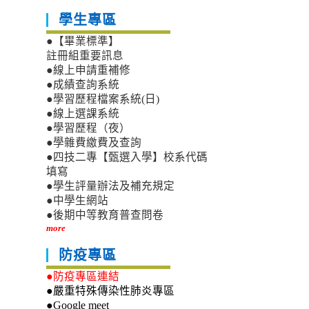
學生專區
●【畢業標準】
註冊組重要訊息
●線上申請重補修
●成績查詢系統
●學習歷程檔案系統(日)
●線上選課系統
●學習歷程（夜）
●學雜費繳費及查詢
●四技二專【甄選入學】校系代碼
填寫
●學生評量辦法及補充規定
●中學生網站
●後期中等教育普查問卷
more
防疫專區
●防疫專區連結
●嚴重特殊傳染性肺炎專區
●Google meet