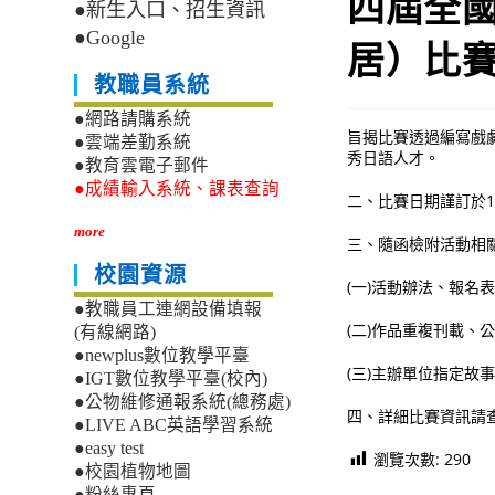
四屆全
●新生入口、招生資訊
●Google
居）比
教職員系統
●網路請購系統
旨揭比賽透過編寫戲
●雲端差勤系統
秀日語人才。
●教育雲電子郵件
●成績輸入系統、課表查詢
二、比賽日期謹訂於1
more
三、隨函檢附活動相關
校園資源
(一)活動辦法、報名
●教職員工連網設備填報
(二)作品重複刊載、
(有線網路)
●newplus數位教學平臺
(三)主辦單位指定故
●IGT數位教學平臺(校內)
●公物維修通報系統(總務處)
四、詳細比賽資訊請查閱「看
●LIVE ABC英語學習系統
●easy test
瀏覽次數:
290
●校園植物地圖
●粉絲專頁