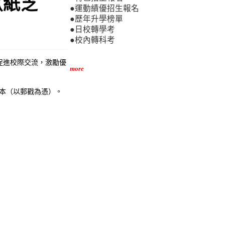
（紙芝
●運動績優招生報名
●歷年升學榜單
●日校轉學考
●校內轉科考
促進校際交流，激勵優
more
件紙本（以郵戳為憑）。