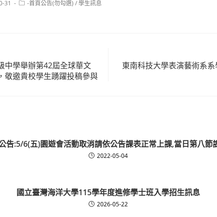
Post
0-31
-首頁公告(勿勾選)
/
學生訊息
category:
級中學舉辦第42屆全球華文
東南科技大學表演藝術系系學會
，敬邀貴校學生踴躍投稿參與
 公告:5/6(五)園遊會活動取消請依公告課表正常上課,當日第八節
2022-05-04
國立臺灣海洋大學115學年度進修學士班入學招生訊息
2026-05-22