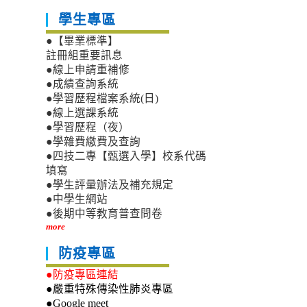
學生專區
●【畢業標準】
註冊組重要訊息
●線上申請重補修
●成績查詢系統
●學習歷程檔案系統(日)
●線上選課系統
●學習歷程（夜）
●學雜費繳費及查詢
●四技二專【甄選入學】校系代碼
填寫
●學生評量辦法及補充規定
●中學生網站
●後期中等教育普查問卷
more
防疫專區
●防疫專區連結
●嚴重特殊傳染性肺炎專區
●Google meet