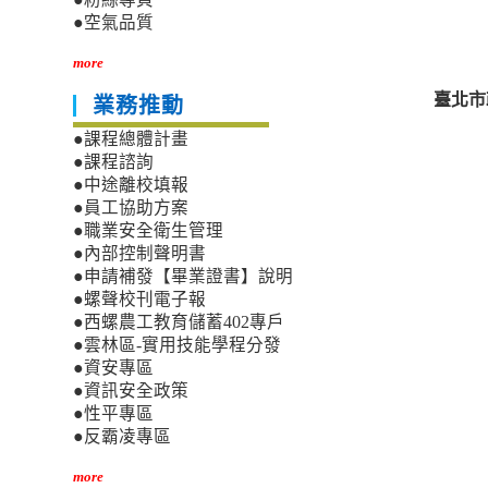
●空氣品質
more
臺北市
業務推動
●課程總體計畫
●課程諮詢
●中途離校填報
●員工協助方案
●職業安全衛生管理
●內部控制聲明書
●申請補發【畢業證書】說明
●螺聲校刊電子報
●西螺農工教育儲蓄402專戶
●雲林區-實用技能學程分發
●資安專區
●資訊安全政策
●性平專區
●反霸凌專區
more