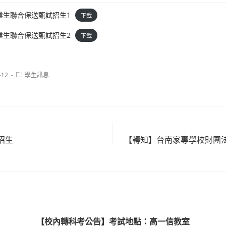
業生聯合保送甄試招生1
下載
業生聯合保送甄試招生2
下載
Post
-12
學生訊息
category:
招生
【轉知】台南家專學校財團
【校內轉科考公告】考試地點：高一信教室