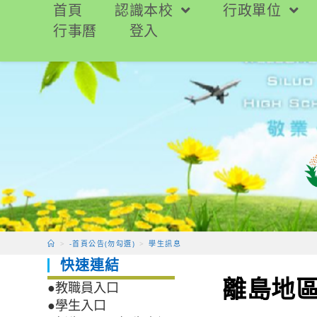
跳
首頁
認識本校
行政單位
轉
行事曆
登入
至
主
要
內
容
>
-首頁公告(勿勾選)
>
學生訊息
快速連結
離島地
●教職員入口
●學生入口