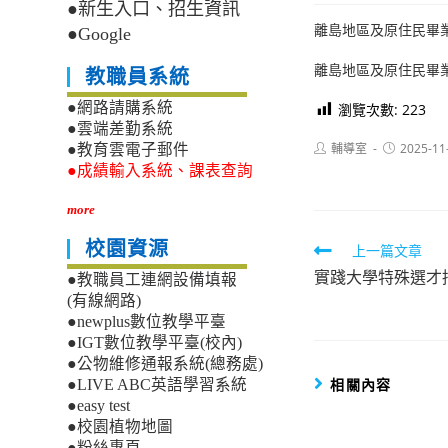
●新生入口、招生資訊
離島地區及原住民畢
●Google
離島地區及原住民畢
教職員系統
●網路請購系統
瀏覽次數:
223
●雲端差勤系統
Post
Post
輔導室
2025-11
●教育雲電子郵件
author:
published:
●成績輸入系統、課表查詢
more
校園資源
Read
上一篇文章
實踐大學特殊選才
more
●教職員工連網設備填報
(有線網路)
articles
●newplus數位教學平臺
●IGT數位教學平臺(校內)
●公物維修通報系統(總務處)
相關內容
●LIVE ABC英語學習系統
●easy test
●校園植物地圖
●粉絲專頁