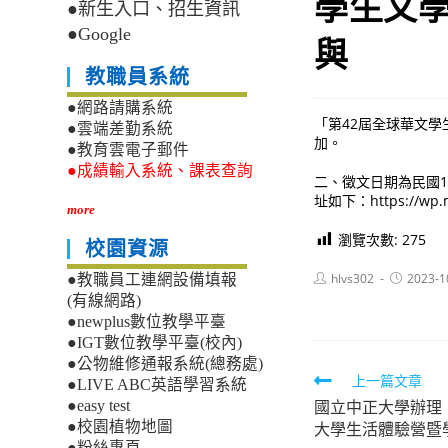
學生文
●新生入口、招生資訊
●Google
與
教職員系統
●網路請購系統
「第42屆全球華文
●雲端差勤系統
加。
●教育雲電子郵件
●成績輸入系統、課表查詢
二、徵文日期為民國1
址如下：https://wp.m
more
瀏覽次數:
275
校園資源
Post
Post
hlvs302
2023-1
●教職員工連網設備填報
author:
published:
(有線網路)
●newplus數位教學平臺
●IGT數位教學平臺(校內)
●公物維修通報系統(總務處)
Read
上一篇文章
●LIVE ABC英語學習系統
國立中正大學辦理
●easy test
more
大學生活體驗營暨
●校園植物地圖
articles
●粉絲專頁