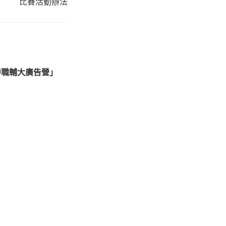
比賽活動辦法
中職輔大廣告營」