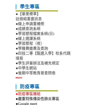
學生專區
●【畢業標準】
註冊組重要訊息
●線上申請重補修
●成績查詢系統
●學習歷程檔案系統(日)
●線上選課系統
●學習歷程（夜）
●學雜費繳費及查詢
●四技二專【甄選入學】校系代碼
填寫
●學生評量辦法及補充規定
●中學生網站
●後期中等教育普查問卷
more
防疫專區
●防疫專區連結
●嚴重特殊傳染性肺炎專區
●Google meet