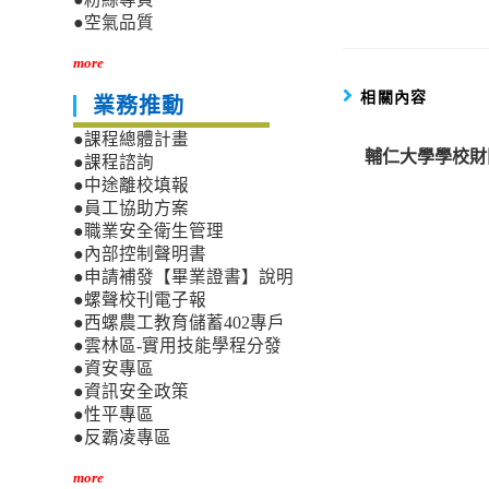
●空氣品質
more
相關內容
業務推動
●課程總體計畫
輔仁大學學校財
●課程諮詢
●中途離校填報
●員工協助方案
●職業安全衛生管理
●內部控制聲明書
●申請補發【畢業證書】說明
●螺聲校刊電子報
●西螺農工教育儲蓄402專戶
●雲林區-實用技能學程分發
●資安專區
●資訊安全政策
●性平專區
●反霸凌專區
more