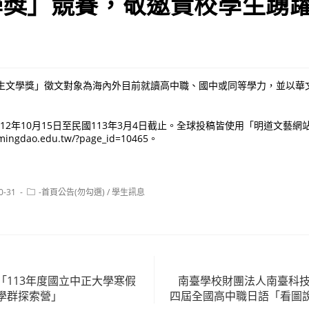
學獎」競賽，敬邀貴校學生踴
學生文學獎」徵文對象為海內外目前就讀高中職、國中或同等學力，並以華
12年10月15日至民國113年3月4日截止。全球投稿皆使用「明道文藝
ingdao.edu.tw/?page_id=10465。
Post
0-31
-首頁公告(勿勾選)
/
學生訊息
category:
「113年度國立中正大學寒假
南臺學校財團法人南臺科技
學群探索營」
四屆全國高中職日語「看圖