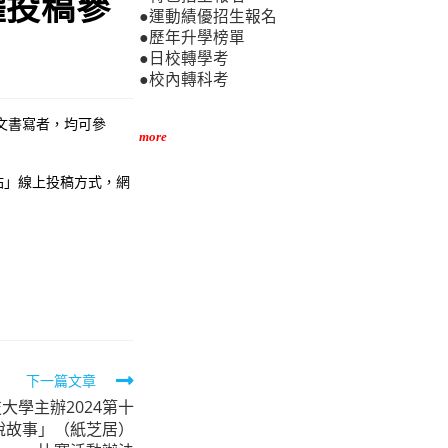
躍投稿參
●運動績優招生報名
●歷年升學榜單
●日校轉學考
●校內轉科考
文書寫者，均可參
more
網站」線上投稿方式，網
下一篇文章
大學主辦2024第十
說故事」（紙芝居）