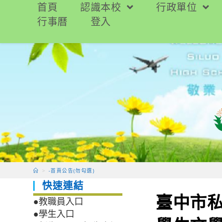
跳
首頁
認識本校
行政單位
轉
行事曆
登入
至
主
要
內
容
>
-首頁公告(勿勾選)
快速連結
臺中市私
●教職員入口
●學生入口