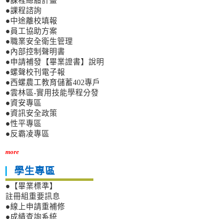
●課程總體計畫
●課程諮詢
●中途離校填報
●員工協助方案
●職業安全衛生管理
●內部控制聲明書
●申請補發【畢業證書】說明
●螺聲校刊電子報
●西螺農工教育儲蓄402專戶
●雲林區-實用技能學程分發
●資安專區
●資訊安全政策
●性平專區
●反霸凌專區
more
學生專區
●【畢業標準】
註冊組重要訊息
●線上申請重補修
●成績查詢系統