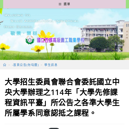
跳
選單
轉
至
主
要
內
容
>
-首頁公告(勿勾選)
>
學生訊息
大學招生委員會聯合會委託國立中
央大學辦理之114年「大學先修課
程資訊平臺」所公告之各準大學生
所屬學系同意認抵之課程。