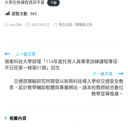
大學先修課程資訊平臺
下載
瀏覽次數:
343
Post
Post
Post
hlvs206
2025-05-22
學生訊息
/
教職員公告
author:
published:
category:
Read
上一篇文章
嶺東科技大學辦理「114年度托育人員專業訓練課程專班-
more
平日班第一梯第01期」招生
articles
下一篇文章
交通部運輸研究所開發以新興科技導入學校交通安全教
育，設計教學輔助軟體與專屬網站，請本校教師結合數位
教學宣導推廣。
相關內容