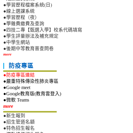
●學習歷程檔案系統(日)
●線上選課系統
●學習歷程（夜）
●學雜費繳費及查詢
●四技二專【甄選入學】校系代碼填寫
●學生評量辦法及補充規定
●中學生網站
●後期中等教育普查問卷
more
防疫專區
●防疫專區連結
●嚴重特殊傳染性肺炎專區
●Google meet
●Google教育版(教育雲登入)
●微軟 Teams
新生專區
more
●新生報到
●招生管道名額
●特色招生報名