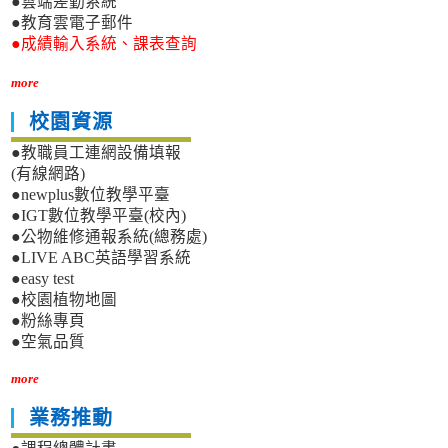
●雲端差勤系統
●教育雲電子郵件
●成績輸入系統、課表查詢
more
校園資源
●教職員工連網設備填報
(有線網路)
●newplus數位教學平臺
●IGT數位教學平臺(校內)
●公物維修通報系統(總務處)
●LIVE ABC英語學習系統
●easy test
●校園植物地圖
●粉絲專頁
●空氣品質
more
業務推動