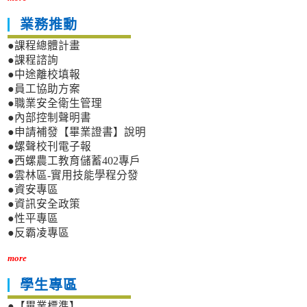
業務推動
●課程總體計畫
●課程諮詢
●中途離校填報
●員工協助方案
●職業安全衛生管理
●內部控制聲明書
●申請補發【畢業證書】說明
●螺聲校刊電子報
●西螺農工教育儲蓄402專戶
●雲林區-實用技能學程分發
●資安專區
●資訊安全政策
●性平專區
●反霸凌專區
more
學生專區
●【畢業標準】