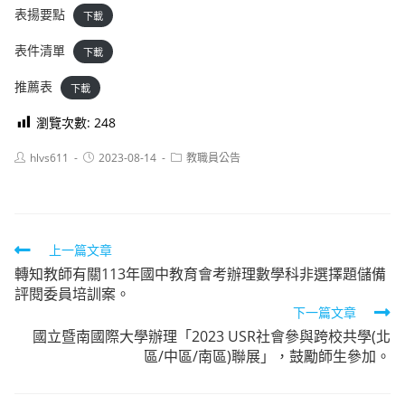
表揚要點
下載
表件清單
下載
推薦表
下載
瀏覽次數:
248
Post
Post
Post
hlvs611
2023-08-14
教職員公告
author:
published:
category:
Read
上一篇文章
轉知教師有關113年國中教育會考辦理數學科非選擇題儲備
more
評閱委員培訓案。
articles
下一篇文章
國立暨南國際大學辦理「2023 USR社會參與跨校共學(北
區/中區/南區)聯展」，鼓勵師生參加。