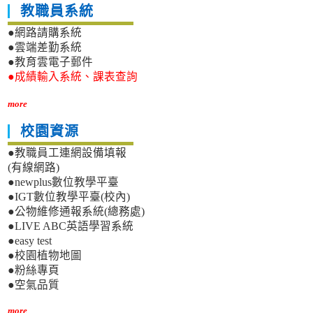
教職員系統
●網路請購系統
●雲端差勤系統
●教育雲電子郵件
●成績輸入系統、課表查詢
more
校園資源
●教職員工連網設備填報
(有線網路)
●newplus數位教學平臺
●IGT數位教學平臺(校內)
●公物維修通報系統(總務處)
●LIVE ABC英語學習系統
●easy test
●校園植物地圖
●粉絲專頁
●空氣品質
more