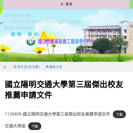
跳
選單
轉
至
主
要
內
容
>
-首頁公告(勿勾選)
>
教職員公告
國立陽明交通大學第三屆傑出校友
推薦申請文件
1120809-國立陽明交通大學第三屆傑出校友推薦申請文件
下載
交通大學函
下載