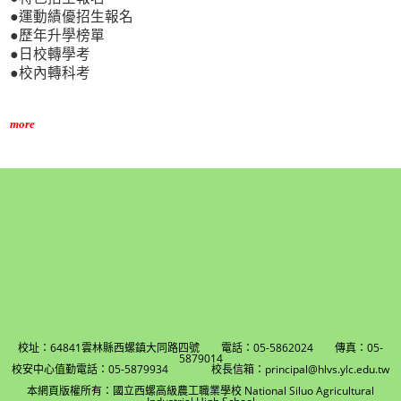
●運動績優招生報名
●歷年升學榜單
●日校轉學考
●校內轉科考
more
校址：64841雲林縣西螺鎮大同路四號 電話：05-5862024 傳真：05-
5879014
校安中心值勤電話：05-5879934 校長信箱：principal@hlvs.ylc.edu.tw
本網頁版權所有：國立西螺高級農工職業學校 National Siluo Agricultural