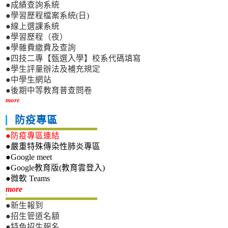
●成績查詢系統
●學習歷程檔案系統(日)
●線上選課系統
●學習歷程（夜）
●學雜費繳費及查詢
●四技二專【甄選入學】校系代碼填寫
●學生評量辦法及補充規定
●中學生網站
●後期中等教育普查問卷
more
防疫專區
●防疫專區連結
●嚴重特殊傳染性肺炎專區
●Google meet
●Google教育版(教育雲登入)
●微軟 Teams
新生專區
more
●新生報到
●招生管道名額
●特色招生報名