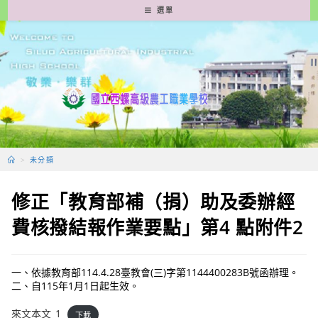
跳
選單
轉
至
主
要
內
容
>
未分類
修正「教育部補（捐）助及委辦經
費核撥結報作業要點」第4 點附件2
一、依據教育部114.4.28臺教會(三)字第1144400283B號函辦理。
二、自115年1月1日起生效。
來文本文_1
下載