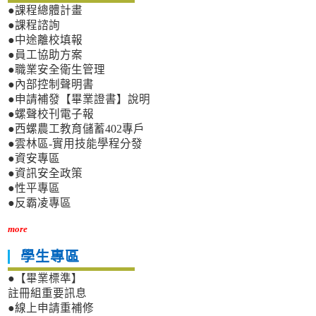
●課程總體計畫
●課程諮詢
●中途離校填報
●員工協助方案
●職業安全衛生管理
●內部控制聲明書
●申請補發【畢業證書】說明
●螺聲校刊電子報
●西螺農工教育儲蓄402專戶
●雲林區-實用技能學程分發
●資安專區
●資訊安全政策
●性平專區
●反霸凌專區
more
學生專區
●【畢業標準】
註冊組重要訊息
●線上申請重補修