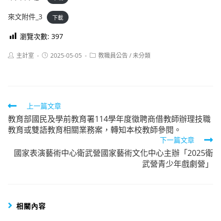
來文附件_3
下載
瀏覽次數:
397
Post
Post
Post
主計室
2025-05-05
教職員公告
/
未分類
author:
published:
category:
Read
上一篇文章
教育部國民及學前教育署114學年度徵聘商借教師辦理技職
more
教育或雙語教育相關業務案，轉知本校教師參閱。
articles
下一篇文章
國家表演藝術中心衛武營國家藝術文化中心主辦「2025衛
武營青少年戲劇營」
相關內容