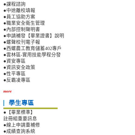
●課程諮詢
●中途離校填報
●員工協助方案
●職業安全衛生管理
●內部控制聲明書
●申請補發【畢業證書】說明
●螺聲校刊電子報
●西螺農工教育儲蓄402專戶
●雲林區-實用技能學程分發
●資安專區
●資訊安全政策
●性平專區
●反霸凌專區
more
學生專區
●【畢業標準】
註冊組重要訊息
●線上申請重補修
●成績查詢系統