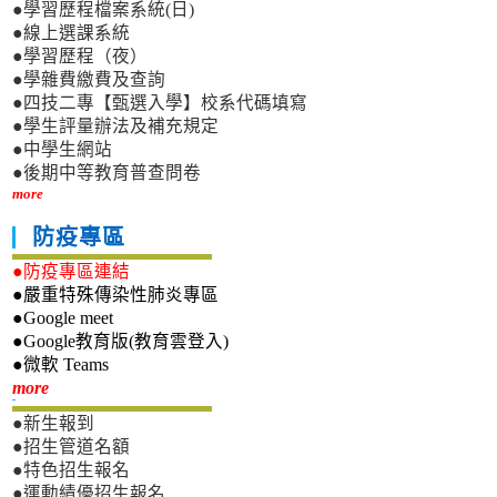
●學習歷程檔案系統(日)
●線上選課系統
●學習歷程（夜）
●學雜費繳費及查詢
●四技二專【甄選入學】校系代碼填寫
●學生評量辦法及補充規定
●中學生網站
●後期中等教育普查問卷
more
防疫專區
●防疫專區連結
●嚴重特殊傳染性肺炎專區
●Google meet
●Google教育版(教育雲登入)
●微軟 Teams
新生專區
more
●新生報到
●招生管道名額
●特色招生報名
●運動績優招生報名