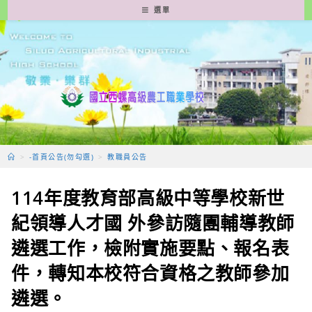
跳
選單
轉
至
主
要
內
容
>
-首頁公告(勿勾選)
>
教職員公告
114年度教育部高級中等學校新世
紀領導人才國 外參訪隨團輔導教師
遴選工作，檢附實施要點、報名表
件，轉知本校符合資格之教師參加
遴選。