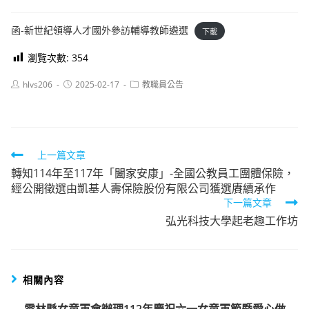
函-新世紀領導人才國外參訪輔導教師遴選
下載
瀏覽次數:
354
Post
Post
Post
hlvs206
2025-02-17
教職員公告
author:
published:
category:
Read
上一篇文章
轉知114年至117年「闔家安康」-全國公教員工團體保險，
more
經公開徵選由凱基人壽保險股份有限公司獲選賡續承作
articles
下一篇文章
弘光科技大學起老趣工作坊
相關內容