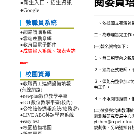
閱委員
●新生入口、招生資訊
●Google
教職員系統
一、依據國立臺灣師範大
●網路請購系統
二、為辦理旨揭工作
●雲端差勤系統
●教育雲電子郵件
(一)報名資格如下：
●成績輸入系統、課表查詢
１、無三親等內之親
more
２、須為正式教師，
校園資源
３、須能完整參加2
●教職員工連網設備填報
卷工作。
(有線網路)
●newplus數位教學平臺
４、不限閱卷經驗，
●IGT數位教學平臺(校內)
●公物維修通報系統(總務處)
(二)欲參與培訓教師於
●LIVE ABC英語學習系統
育測驗研究發展中心(以下
ytchen@rcpet.
●easy test
規劃後，另函通知各
●校園植物地圖
●粉絲專頁