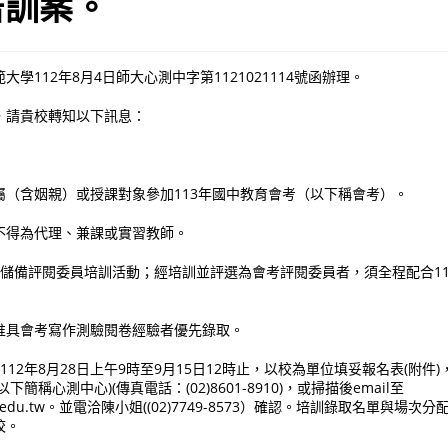
培訓案。
學112年8月4日師大心測中字第1121021114號函辦理。
，請貴校轉知以下訊息：
屬（含姻親）或授課對象參加113年國中教育會考（以下稱會考）。
不得為代理、兼課或實習教師。
次儲備評閱委員培訓活動；經培訓並評選為會考評閱委員者，須全程配合1
惟具會考寫作測驗閱卷經驗者優先錄取。
112年8月28日上午9時至9月15日12時止，以校為單位填妥報名表(附件
簡稱心測中心)(傳真電話：(02)8601-8910)，或掃描後email至
ntnu.edu.tw。並電洽陳小姐((02)7749-8573）確認。培訓錄取名單與
校。