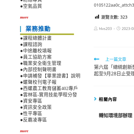
0105122aa0c_attch
●空氣品質
瀏覽次數:
323
more
Post
Post
業務推動
hlvs203
2023-0
author:
published:
●課程總體計畫
●課程諮詢
●中途離校填報
●員工協助方案
Read
上一篇文章
●職業安全衛生管理
第六屆「總統創新獎
more
●內部控制聲明書
起至9月28日止受
articles
●申請補發【畢業證書】說明
●螺聲校刊電子報
●西螺農工教育儲蓄402專戶
●雲林區-實用技能學程分發
相關內容
●資安專區
●資訊安全政策
●性平專區
轉知環境部辦理
●反霸凌專區
more