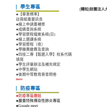
學生專區
(轉知)財團法
●【畢業標準】
註冊組重要訊息
●線上申請重補修
●成績查詢系統
●學習歷程檔案系統(日)
●線上選課系統
●學習歷程（夜）
●學雜費繳費及查詢
●四技二專【甄選入學】校系代碼
填寫
●學生評量辦法及補充規定
●中學生網站
●後期中等教育普查問卷
more
防疫專區
●防疫專區連結
●嚴重特殊傳染性肺炎專區
●Google meet