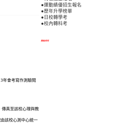
●運動績優招生報名
●歷年升學榜單
●日校轉學考
●校內轉科考
more
13年會考寫作測驗閱
)，傳真至該校心理與教
場次分配由該校心測中心統一