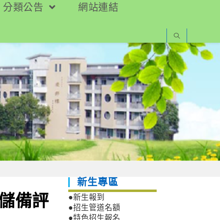
分類公告
網站連結
新生專區
驗儲備評
●新生報到
●招生管道名額
●特色招生報名