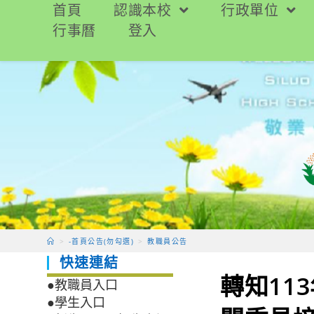
跳
首頁
認識本校
行政單位
轉
行事曆
登入
至
主
要
內
容
>
-首頁公告(勿勾選)
>
教職員公告
快速連結
轉知11
●教職員入口
●學生入口