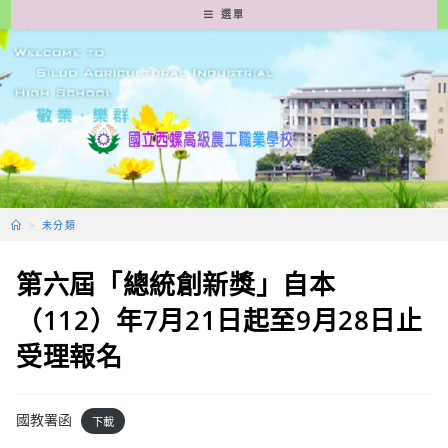
跳
選單
轉
至
主
要
內
容
>
未分類
第六屆「總統創新獎」自本
（112）年7月21日起至9月28日止
受理報名
國教署函
下載