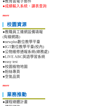
●教育雲電子郵件
●成績輸入系統、課表查詢
more
校園資源
●教職員工連網設備填報
(有線網路)
●newplus數位教學平臺
●IGT數位教學平臺(校內)
●公物維修通報系統(總務處)
●LIVE ABC英語學習系統
●easy test
●校園植物地圖
●粉絲專頁
●空氣品質
more
業務推動
●課程總體計畫