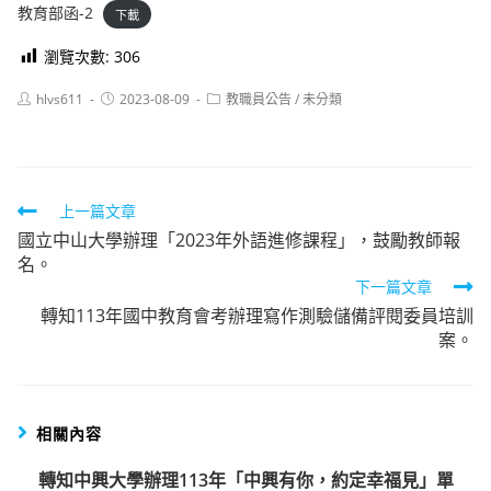
教育部函-2
下載
瀏覽次數:
306
Post
Post
Post
hlvs611
2023-08-09
教職員公告
/
未分類
author:
published:
category:
Read
上一篇文章
國立中山大學辦理「2023年外語進修課程」，鼓勵教師報
more
名。
articles
下一篇文章
轉知113年國中教育會考辦理寫作測驗儲備評閱委員培訓
案。
相關內容
轉知中興大學辦理113年「中興有你，約定幸福見」單