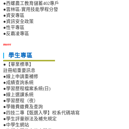
●西螺農工教育儲蓄402專戶
●雲林區-實用技能學程分發
●資安專區
●資訊安全政策
●性平專區
●反霸凌專區
more
學生專區
●【畢業標準】
註冊組重要訊息
●線上申請重補修
●成績查詢系統
●學習歷程檔案系統(日)
●線上選課系統
●學習歷程（夜）
●學雜費繳費及查詢
●四技二專【甄選入學】校系代碼填寫
●學生評量辦法及補充規定
●中學生網站