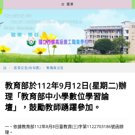
跳
選單
轉
至
主
要
內
容
>
-首頁公告(勿勾選)
>
教職員公告
教育部於112年9月12日(星期二)辦
理「教育部中小學數位學習論
壇」，鼓勵教師踴躍參加。
一、依據教育部112年8月8日臺教資(三)字第1122703186號函辦
理。