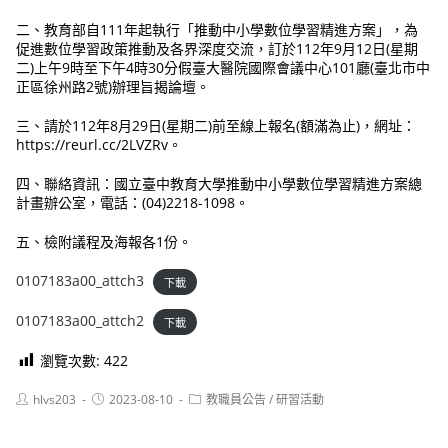
二、教育部自111年起執行「推動中小學數位學習精進方案」，為
促進數位學習政策推動及各界深度交流，訂於112年9月12日(星期
二)上午9時至下午4時30分假臺大醫院國際會議中心101廳(臺北市中
正區徐州路2號)辦理旨揭論壇。
三、請於112年8月29日(星期二)前至線上報名(額滿為止)，網址：
https://reurl.cc/2LVZRv。
四、聯絡資訊：國立臺中教育大學推動中小學數位學習精進方案總
計畫辦公室，電話：(04)2218-1098。
五、檢附議程及海報各1份。
0107183a00_attch3
下載
0107183a00_attch2
下載
瀏覽次數:
422
Post
Post
Post
hlvs203
2023-08-10
教職員公告
/
研習活動
author:
published:
category: