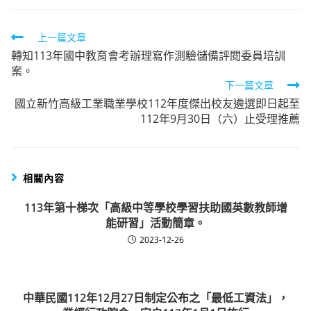
Read
上一篇文章
轉知113年國中教育會考辦理寫作測驗儲備評閱委員培訓
more
案。
articles
下一篇文章
國立新竹高級工業職業學校112年度傑出校友遴選即日起至
112年9月30日（六）止受理推薦
相關內容
113年第十梯次「高級中等學校學習扶助國英數教師增
能研習」活動簡章。
2023-12-26
中華民國112年12月27日制定公布之「最低工資法」，