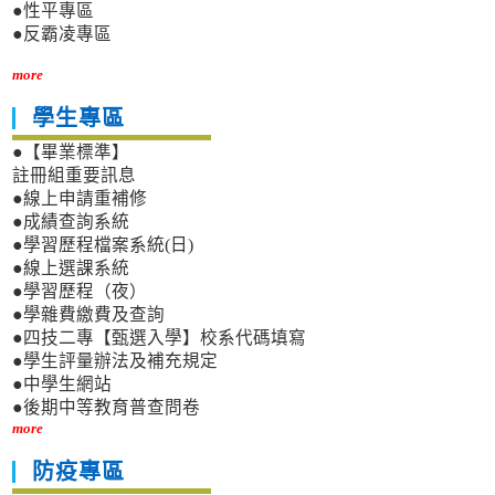
●性平專區
●反霸凌專區
more
學生專區
●【畢業標準】
註冊組重要訊息
●線上申請重補修
●成績查詢系統
●學習歷程檔案系統(日)
●線上選課系統
●學習歷程（夜）
●學雜費繳費及查詢
●四技二專【甄選入學】校系代碼填寫
●學生評量辦法及補充規定
●中學生網站
●後期中等教育普查問卷
more
防疫專區