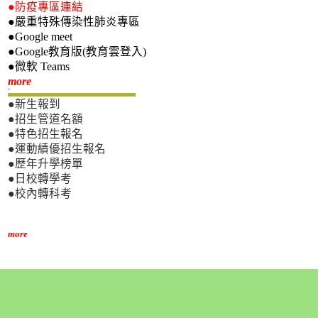
●防疫專區連結
●嚴重特殊傳染性肺炎專區
●Google meet
●Google教育版(教育雲登入)
●微軟 Teams
新生專區
more
●新生報到
●招生管道名額
●特色招生報名
●運動績優招生報名
●歷年升學榜單
●日校轉學考
●校內轉科考
more