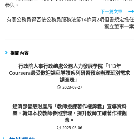
參與。
articles
下一篇文章
有關公務員得否依公務員服務法第14條第2項但書規定擔任
獨立董事一案
相關內容
行政院人事行政總處公務人力發展學院「113年
Coursera最受歡迎課程導讀系列研習預定辦理班別需求
調查表」
2023-09-27
經濟部智慧財產局「教師授課著作權錦囊」宣導資料
案，轉知本校教師參照辦理，提升教師正確著作權觀
念。
2025-03-06