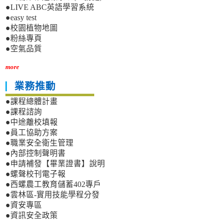
●LIVE ABC英語學習系統
●easy test
●校園植物地圖
●粉絲專頁
●空氣品質
more
業務推動
●課程總體計畫
●課程諮詢
●中途離校填報
●員工協助方案
●職業安全衛生管理
●內部控制聲明書
●申請補發【畢業證書】說明
●螺聲校刊電子報
●西螺農工教育儲蓄402專戶
●雲林區-實用技能學程分發
●資安專區
●資訊安全政策