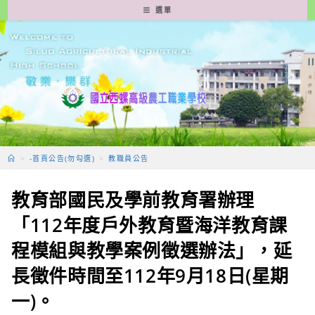
跳
選單
轉
至
主
要
內
容
>
-首頁公告(勿勾選)
>
教職員公告
教育部國民及學前教育署辦理
「112年度戶外教育暨海洋教育課
程模組與教學案例徵選辦法」，延
長徵件時間至112年9月18日(星期
一)。