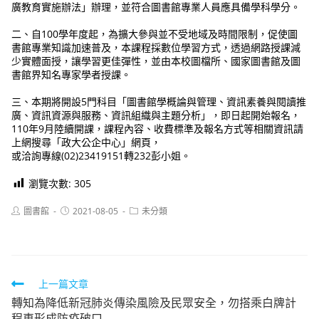
廣教育實施辦法」辦理，並符合圖書館專業人員應具備學科學分。
二、自100學年度起，為擴大參與並不受地域及時間限制，促使圖
書館專業知識加速普及，本課程採數位學習方式，透過網路授課減
少實體面授，讓學習更佳彈性，並由本校圖檔所、國家圖書館及圖
書館界知名專家學者授課。
三、本期將開設5門科目「圖書館學概論與管理、資訊素養與閱讀推
廣、資訊資源與服務、資訊組織與主題分析」，即日起開始報名，
110年9月陸續開課，課程內容、收費標準及報名方式等相關資訊請
上網搜尋「政大公企中心」網頁，
或洽詢專線(02)23419151轉232彭小姐。
瀏覽次數:
305
Post
Post
Post
圖書館
2021-08-05
未分類
author:
published:
category:
Read
上一篇文章
轉知為降低新冠肺炎傳染風險及民眾安全，勿搭乘白牌計
more
程車形成防疫破口