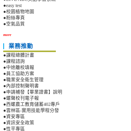
●easy test
●校園植物地圖
●粉絲專頁
●空氣品質
more
業務推動
●課程總體計畫
●課程諮詢
●中途離校填報
●員工協助方案
●職業安全衛生管理
●內部控制聲明書
●申請補發【畢業證書】說明
●螺聲校刊電子報
●西螺農工教育儲蓄402專戶
●雲林區-實用技能學程分發
●資安專區
●資訊安全政策
●性平專區