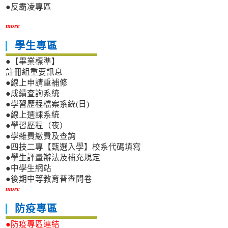
●反霸凌專區
more
學生專區
●【畢業標準】
註冊組重要訊息
●線上申請重補修
●成績查詢系統
●學習歷程檔案系統(日)
●線上選課系統
●學習歷程（夜）
●學雜費繳費及查詢
●四技二專【甄選入學】校系代碼填寫
●學生評量辦法及補充規定
●中學生網站
●後期中等教育普查問卷
more
防疫專區
●防疫專區連結