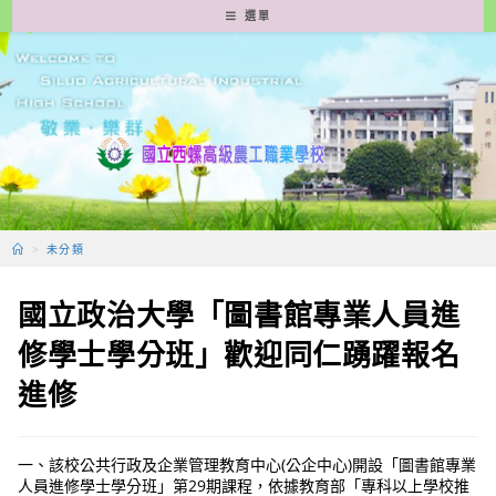
跳
選單
轉
至
主
要
內
容
>
未分類
國立政治大學「圖書館專業人員進
修學士學分班」歡迎同仁踴躍報名
進修
一、該校公共行政及企業管理教育中心(公企中心)開設「圖書館專業
人員進修學士學分班」第29期課程，依據教育部「專科以上學校推