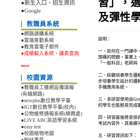
習」，適
●新生入口、招生資訊
●Google
及彈性
教職員系統
●網路請購系統
說明：
●雲端差勤系統
●教育雲電子郵件
一、如何在一門課中
●成績輸入系統、課表查詢
頭痛的問題。事實上
「一般科目」老師與
more
二、綜觀培養學生邏
校園資源
步培養學生設計的邏
手機應用系統。
●教職員工連網設備填報
(有線網路)
三、本研習使用由Goo
●newplus數位教學平臺
的學生也能輕易完成
●IGT數位教學平臺(校內)
●公物維修通報系統(總務處)
四、研習最後將安排商
●LIVE ABC英語學習系統
考試內容外，其後續
●easy test
●校園植物地圖
五、研習資訊如下：
●粉絲專頁