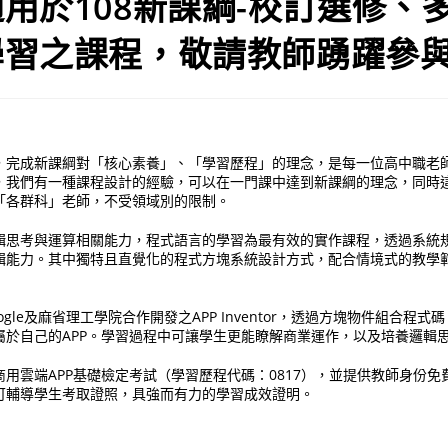
用於108新課綱-校訂選修、
學習之課程，敬請教師踴躍參
，完成新課綱對「核心素養」、「學習歷程」的理念，是每一位高中職老
，我們有一種課程設計的經驗，可以在一門課中達到新課綱的理念，同時
「各群科」老師，不受領域別的限制。
輯思考與運算相關能力，程式語言的學習為最有效的實作課程，透過系統
輯能力。其中獨特且直覺化的程式方塊系統設計方式，配合情境式的教學
gle及麻省理工學院合作開發之APP Inventor，透過方塊物件組合程
屬於自己的APP。學習過程中可讓學生更能瞭解商業運作，以及培養邏輯
用雲端APP基礎檢定考試（學習歷程代碼：0817），並提供教師身份
可輔導學生考取證照，具強而有力的學習成效證明。