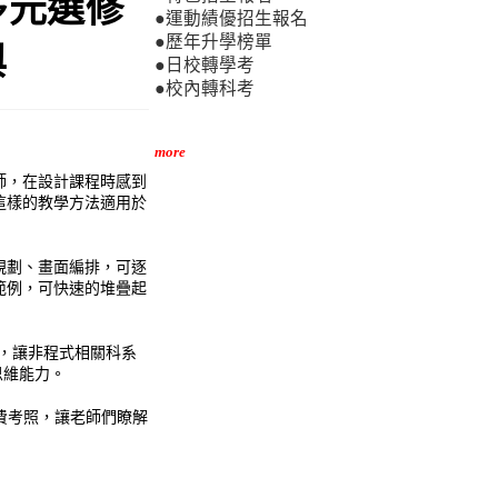
多元選修
●運動績優招生報名
●歷年升學榜單
與
●日校轉學考
●校內轉科考
more
師，在設計課程時感到
這樣的教學方法適用於
規劃、畫面編排，可逐
範例，可快速的堆疊起
式碼，讓非程式相關科系
思維能力。
免費考照，讓老師們瞭解