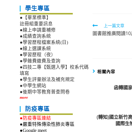
學生專區
●【畢業標準】
註冊組重要訊息
Read
上一篇文章
●線上申請重補修
圖書館推廣閱讀1
more
●成績查詢系統
articles
●學習歷程檔案系統(日)
●線上選課系統
●學習歷程（夜）
●學雜費繳費及查詢
●四技二專【甄選入學】校系代碼
相關內容
填寫
●學生評量辦法及補充規定
●中學生網站
函轉國
●後期中等教育普查問卷
more
防疫專區
(轉知)國立新竹
●防疫專區連結
國際生
●嚴重特殊傳染性肺炎專區
●Google meet