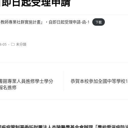
自即日起受理申請
科教師專業社群實施計畫」，自即日起受理申請-函-1
下載
Post
8-05
未分類
category:
書館專業人員進修學士學分
恭賀本校參加全國中等學校11
報名進修
利部疾病管制署委託財團法人杏陵醫學基金會辦理「學校愛滋病防