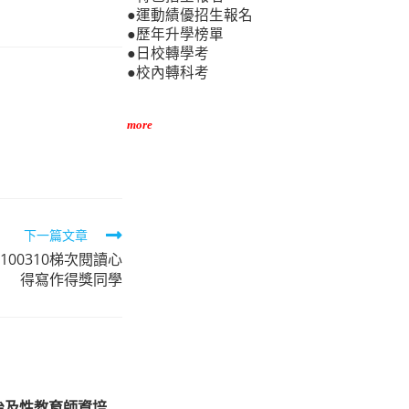
●運動績優招生報名
●歷年升學榜單
●日校轉學考
●校內轉科考
more
下一篇文章
00310梯次閱讀心
得寫作得獎同學
治及性教育師資培