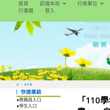
跳
首頁
認識本校
行政單位
轉
行事曆
登入
至
主
要
內
容
>
未分類
快速連結
「110
●教職員入口
●學生入口