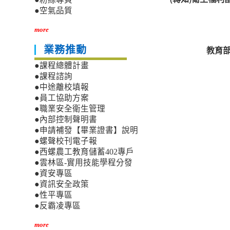
●空氣品質
more
業務推動
教育
●課程總體計畫
●課程諮詢
●中途離校填報
●員工協助方案
●職業安全衛生管理
●內部控制聲明書
●申請補發【畢業證書】說明
●螺聲校刊電子報
●西螺農工教育儲蓄402專戶
●雲林區-實用技能學程分發
●資安專區
●資訊安全政策
●性平專區
●反霸凌專區
more