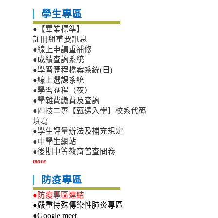
學生專區
●【畢業標準】
註冊組重要訊息
●線上申請重補修
●成績查詢系統
●學習歷程檔案系統(日)
●線上選課系統
●學習歷程（夜）
●學雜費繳費及查詢
●四技二專【甄選入學】校系代碼
填寫
●學生評量辦法及補充規定
●中學生網站
●後期中等教育普查問卷
more
防疫專區
●防疫專區連結
●嚴重特殊傳染性肺炎專區
●Google meet