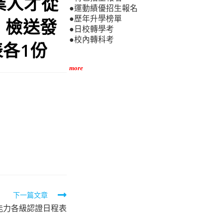
專業人才從
●運動績優招生報名
●歷年升學榜單
，檢送發
●日校轉學考
●校內轉科考
各1份
more
下一篇文章
語能力各級認證日程表