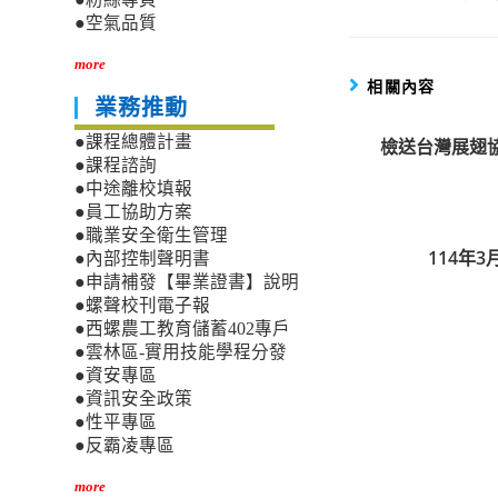
articles
●空氣品質
more
相關內容
業務推動
●課程總體計畫
檢送台灣展翅
●課程諮詢
●中途離校填報
●員工協助方案
●職業安全衛生管理
114年
●內部控制聲明書
●申請補發【畢業證書】說明
●螺聲校刊電子報
●西螺農工教育儲蓄402專戶
●雲林區-實用技能學程分發
●資安專區
●資訊安全政策
●性平專區
●反霸凌專區
more