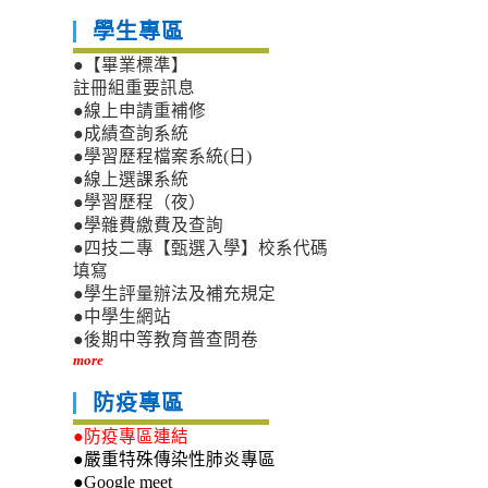
學生專區
●【畢業標準】
註冊組重要訊息
●線上申請重補修
●成績查詢系統
●學習歷程檔案系統(日)
●線上選課系統
●學習歷程（夜）
●學雜費繳費及查詢
●四技二專【甄選入學】校系代碼
填寫
●學生評量辦法及補充規定
●中學生網站
●後期中等教育普查問卷
more
防疫專區
●防疫專區連結
●嚴重特殊傳染性肺炎專區
●Google meet