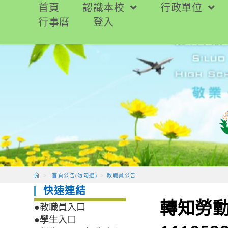
跳
首頁
認識本校
行政單位
轉
行事曆
登入
至
主
要
內
容
>
-首頁公告(勿勾選)
>
教職員公告
快速連結
轉知勞動
●教職員入口
●學生入口