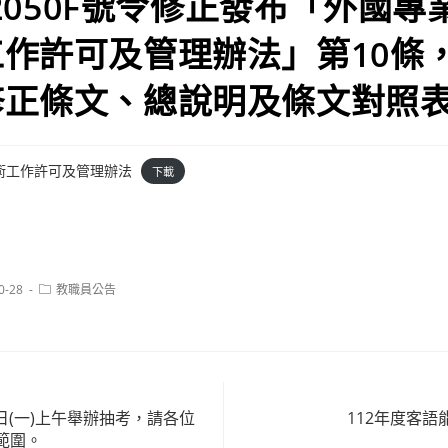
522050F號令修正發布「外國
作許可及管理辦法」第10條
修正條文、總說明及條文對照表
術工作許可及管理辦法
下載
Post
0-28
教職員公告
category:
月7日(一)上午舉辦抽考，請各位
112年度客
範圍。