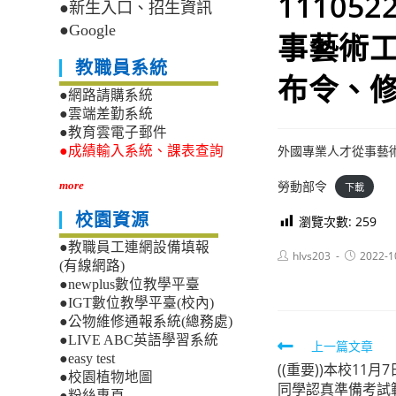
1110
●新生入口、招生資訊
●Google
事藝術工
教職員系統
布令、
●網路請購系統
●雲端差勤系統
●教育雲電子郵件
外國專業人才從事藝
●成績輸入系統、課表查詢
勞動部令
more
下載
校園資源
瀏覽次數:
259
●教職員工連網設備填報
Post
Post
hlvs203
2022-1
(有線網路)
author:
published:
●newplus數位教學平臺
●IGT數位教學平臺(校內)
●公物維修通報系統(總務處)
●LIVE ABC英語學習系統
Read
上一篇文章
●easy test
((重要))本校11
more
●校園植物地圖
同學認真準備考試
●粉絲專頁