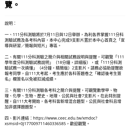
覽。
說明：
一、111分科測驗將於7月11日與12日舉辦，為利各界掌握111分科
測驗試務及各考科內容，本中心完成9支影片置於本中心首頁之「宣
導與研習／簡報與短片」專區。
二、有關111分科測驗之簡介與相關試務說明與提醒，可觀覽「111
學年度分科測驗試務說明」（18分鐘，詳細版），或「111分科測
驗試務一次搞懂」（4分鐘，精簡版）2支影片。請務必協助提醒欲
報考同學，自111大考起，考生應於各科答題卷之「確認後考生簽
名」欄簽名以免被扣減成績。
三、有關111分科測驗各考科之簡介與提醒，可觀覽數學甲、物
理、化學、生物、歷史、地理、公民與社會7支影片。在此特別提
醒，自111大考開始，各考科皆新增混合題型，公民與社會科且增
加非選擇題題型。
四、影片連結：https://www.ceec.edu.tw/xmdoc?
xsmsid=0J177009711460336585，歡迎觀覽。