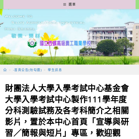
跳
選單
轉
至
主
要
內
容
>
-首頁公告(勿勾選)
>
學生訊息
財團法人大學入學考試中心基金會
大學入學考試中心製作111學年度
分科測驗試務及各考科簡介之相關
影片，置於本中心首頁「宣導與研
習／簡報與短片」專區，歡迎觀