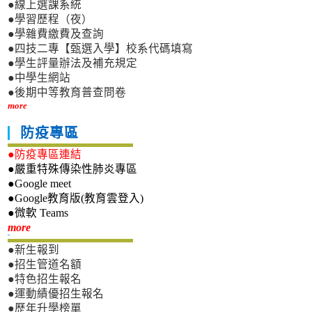
●線上選課系統
●學習歷程（夜）
●學雜費繳費及查詢
●四技二專【甄選入學】校系代碼填寫
●學生評量辦法及補充規定
●中學生網站
●後期中等教育普查問卷
more
防疫專區
●防疫專區連結
●嚴重特殊傳染性肺炎專區
●Google meet
●Google教育版(教育雲登入)
●微軟 Teams
新生專區
more
●新生報到
●招生管道名額
●特色招生報名
●運動績優招生報名
●歷年升學榜單