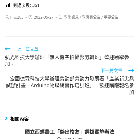
瀏覽次數:
351
Post
Post
Post
hlvs203
2022-05-27
學生訊息
/
教職員公告
/
重要公告
author:
published:
category:
Read
上一篇文章
弘光科技大學辦理「無人機空拍攝影剪輯班」歡迎踴躍參
more
加。
articles
下一篇文章
宏國德霖科技大學辦理勞動部勞動力發展署「產業新尖兵
試辦計畫—Arduino物聯網實作培訓班」，歡迎踴躍報名參
加
相關內容
國立西螺農工「傑出校友」選拔實施辦法