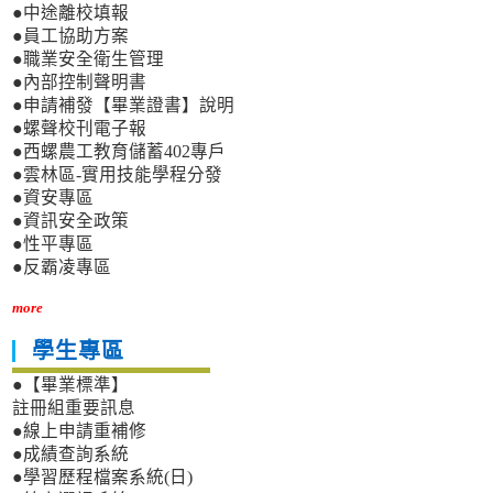
●中途離校填報
●員工協助方案
●職業安全衛生管理
●內部控制聲明書
●申請補發【畢業證書】說明
●螺聲校刊電子報
●西螺農工教育儲蓄402專戶
●雲林區-實用技能學程分發
●資安專區
●資訊安全政策
●性平專區
●反霸凌專區
more
學生專區
●【畢業標準】
註冊組重要訊息
●線上申請重補修
●成績查詢系統
●學習歷程檔案系統(日)