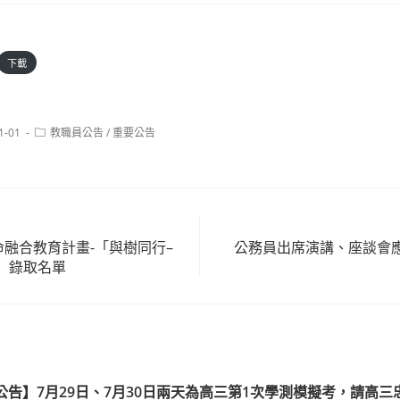
下載
Post
1-01
教職員公告
/
重要公告
category:
命融合教育計畫-「與樹同行–
公務員出席演講、座談會
」錄取名單
公告】7月29日、7月30日兩天為高三第1次學測模擬考，請高