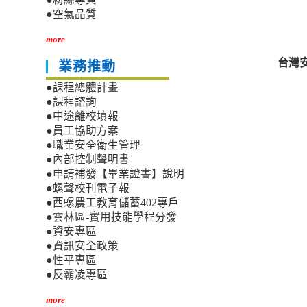
●空氣品質
more
台灣
業務推動
●課程總體計畫
●課程諮詢
●中途離校填報
●員工協助方案
●職業安全衛生管理
●內部控制聲明書
●申請補發【畢業證書】說明
●螺聲校刊電子報
●西螺農工教育儲蓄402專戶
●雲林區-實用技能學程分發
●資安專區
●資訊安全政策
●性平專區
●反霸凌專區
more