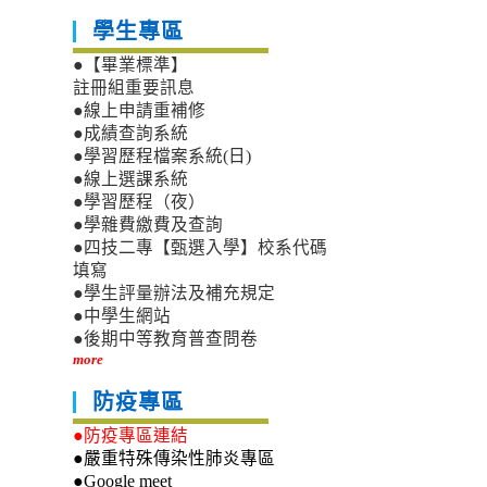
學生專區
●【畢業標準】
註冊組重要訊息
●線上申請重補修
●成績查詢系統
●學習歷程檔案系統(日)
●線上選課系統
●學習歷程（夜）
●學雜費繳費及查詢
●四技二專【甄選入學】校系代碼
填寫
●學生評量辦法及補充規定
●中學生網站
●後期中等教育普查問卷
more
防疫專區
●防疫專區連結
●嚴重特殊傳染性肺炎專區
●Google meet