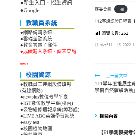
●新生入口、招生資訊
客委會函
下載
●Google
112客語認證日程表
教職員系統
●網路請購系統
瀏覽次數:
262
●雲端差勤系統
Post
Post
hlvs611
2022-1
●教育雲電子郵件
author:
published:
●成績輸入系統、課表查詢
more
校園資源
Read
上一篇文章
111學年度推展生
more
●教職員工連網設備填報
攀樹自然體驗活動
(有線網路)
articles
●newplus數位教學平臺
●IGT數位教學平臺(校內)
●公物維修通報系統(總務處)
相關內容
●LIVE ABC英語學習系統
●easy test
●校園植物地圖
【E1學測模擬考
●粉絲專頁