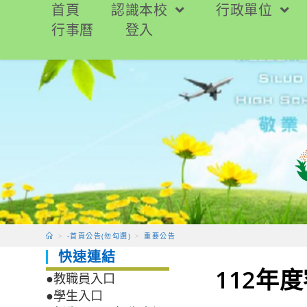
跳
首頁
認識本校
行政單位
轉
行事曆
登入
至
主
要
內
容
>
-首頁公告(勿勾選)
>
重要公告
快速連結
112年
●教職員入口
●學生入口