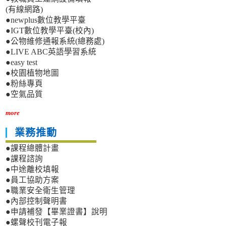
(有線網路)
●newplus數位教學平臺
●IGT數位教學平臺(校內)
●公物維修通報系統(總務處)
●LIVE ABC英語學習系統
●easy test
●校園植物地圖
●粉絲專頁
●空氣品質
more
業務推動
●課程總體計畫
●課程諮詢
●中途離校填報
●員工協助方案
●職業安全衛生管理
●內部控制聲明書
●申請補發【畢業證書】說明
●螺聲校刊電子報