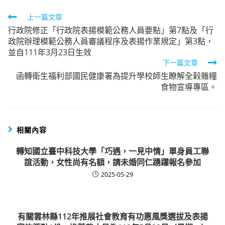
Read
上一篇文章
行政院修正「行政院表揚模範公務人員要點」第7點及「行
more
政院辦理模範公務人員審議程序及表揚作業規定」第3點，
articles
並自111年3月23日生效
下一篇文章
函轉衛生福利部國民健康署為提升學校師生瞭解全榖雜糧
食物宣導專區。
相關內容
轉知國立臺中科技大學「巧遇，一見中情」單身員工聯
誼活動，女性尚有名額，請未婚同仁踴躍報名參加
2025-05-29
有關雲林縣112年推展社會教育有功惠風獎選拔及表揚