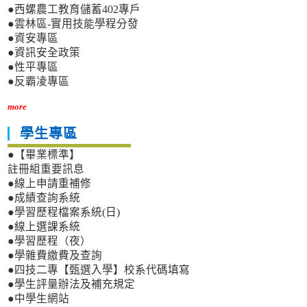
●西螺農工教育儲蓄402專戶
●雲林區-實用技能學程分發
●資安專區
●資訊安全政策
●性平專區
●反霸凌專區
more
學生專區
●【畢業標準】
註冊組重要訊息
●線上申請重補修
●成績查詢系統
●學習歷程檔案系統(日)
●線上選課系統
●學習歷程（夜）
●學雜費繳費及查詢
●四技二專【甄選入學】校系代碼填寫
●學生評量辦法及補充規定
●中學生網站