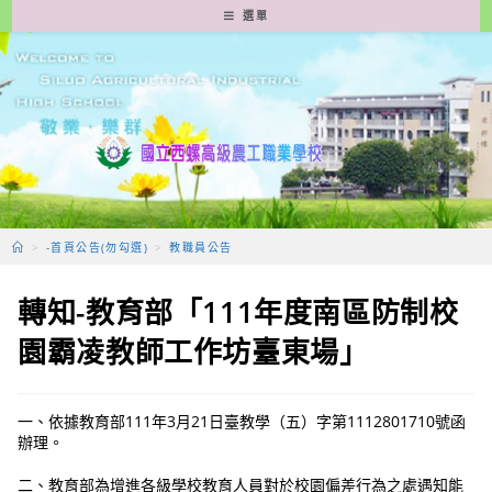
跳
選單
轉
至
主
要
內
容
>
-首頁公告(勿勾選)
>
教職員公告
轉知-教育部「111年度南區防制校
園霸凌教師工作坊臺東場」
一、依據教育部111年3月21日臺教學（五）字第1112801710號函
辦理。
二、教育部為增進各級學校教育人員對於校園偏差行為之處遇知能