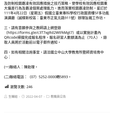
及防制校園霸凌有效因應措施之技巧策略，使學校有效因應校園重
大偏差行為及霸凌個案處理能力，進而落實校園霸凌防制，爰訂於
111年4月22日（星期五）假國立臺東專科學校行政圖資樓5F多功能
演講廳（誠樸新校區：臺東市正氣北路911號）辦理旨揭工作坊。
三、請有意願參與之教師請上網登錄
（https://forms.gle/c3T7xgRd2WtFkMgt7）或以實施計畫內
QRcode掃描完成報名程序，報名研習人數額滿為止（70人），錄
取人員將於活動前以電子郵件通知。
四、如有相關洽詢事宜，請洽國立中山大學教育所暨師資培育中
心：
(一)聯絡人：陳助理。
(二)聯絡電話：（07）5252-0000轉5893。
瀏覽次數:
246
Post
Post
Post
生輔組
2022-04-07
教職員公告
author:
published:
category: