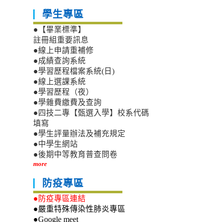
規
額
定，
學生專區
表」
並
及
●【畢業標準】
自
「中
115
註冊組重要訊息
央
年
●線上申請重補修
政
1
●成績查詢系統
府
月
●學習歷程檔案系統(日)
各
1
機
●線上選課系統
日
關
●學習歷程（夜）
生
派
●學雜費繳費及查詢
效
赴
●四技二專【甄選入學】校系代碼
大
填寫
陸
●學生評量辦法及補充規定
地
●中學生網站
區、
●後期中等教育普查問卷
香
more
港
及
防疫專區
澳
門
●防疫專區連結
出
●嚴重特殊傳染性肺炎專區
差
●Google meet