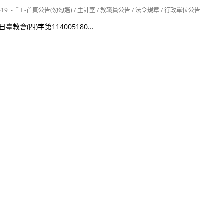
Post
-19
-首頁公告(勿勾選)
/
主計室
/
教職員公告
/
法令規章
/
行政單位公告
category:
臺教會(四)字第114005180...