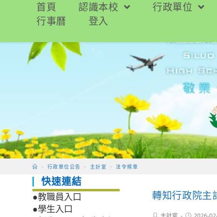
跳
首頁
認識本校
行政單位
轉
行事曆
登入
至
主
要
內
容
>
行政單位公告
>
主計室
>
法令規章
快速連結
轉知行政院主
●教職員入口
●學生入口
Post
Post
主計室
2026-02