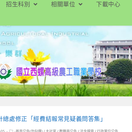
招生科別
相關單位
下載中心
計總處修正「經費結報常見疑義問答集」
Post
-05
-首頁公告(勿勾選)
/
主計室
/
教職員公告
/
法令規章
/
行政單位公告