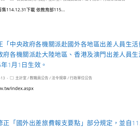
category:
14.12.31下載 依教育部115...
正「中央政府各機關派赴國外各地區出差人員生活
政府各機關派赴大陸地區、香港及澳門出差人員生
5年1月1日生效。
Post
-13
主計室
/
教職員公告
/
法令規章
/
行政單位公告
category:
ov.tw/index.aspx
修正「國外出差旅費報支要點」部分規定，並自115