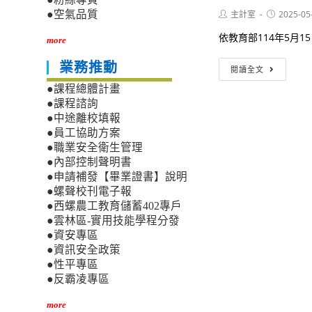
答
「中
集」
Post
Post
主計室
2025-05
●空氣品質
央
author:
published:
政
依教育部114年5月15日
more
府
各
轉
業務推動
機
閱讀全文
知：
關
●課程總體計畫
行
派
政
●課程諮詢
赴
院
●中途離校填報
國
修
●員工協助方案
外
正
●職業安全衛生管理
各
「國
地
●內部控制聲明書
外
區
●申請補發【畢業證書】說明
出
出
●螺聲校刊電子報
差
差
●西螺農工教育儲蓄402專戶
旅
人
●雲林區-實用技能學程分發
費
員
報
●資安專區
生
支
●資訊安全政策
活
要
●性平專區
費
點」
●反霸凌專區
日
部
支
分
more
數