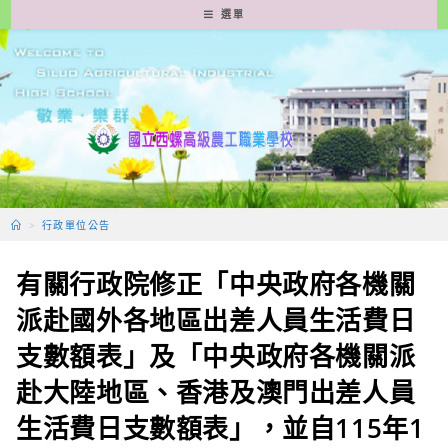
跳
選單
轉
至
主
要
內
容
>
行政單位公告
有關行政院修正「中央政府各機關
派赴國外各地區出差人員生活費日
支數額表」及「中央政府各機關派
赴大陸地區、香港及澳門出差人員
生活費日支數額表」，並自115年1