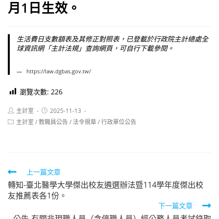
月1日生效。
生活費日支數額表及其修正對照表，已登載於行政院主計總處全
球資訊網「主計法規」查詢網頁，可自行下載參閱。
https://law.dgbas.gov.tw/
瀏覽次數:
226
Post
Post
主計室
2025-11-13
author:
published:
Post
主計室
/
教職員公告
/
法令規章
/
行政單位公告
category:
Read
上一篇文章
轉知-臺北醫學大學傑出校友遴選辦法暨114學年度傑出校
more
友推薦表各1份。
articles
下一篇文章
公告-有關非現職人員（含停職人員）經公務人員考試錄取