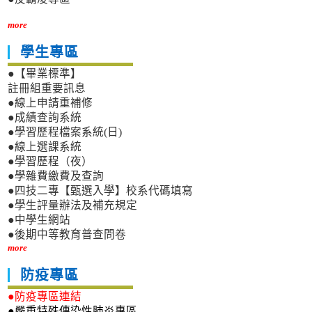
more
學生專區
●【畢業標準】
註冊組重要訊息
●線上申請重補修
●成績查詢系統
●學習歷程檔案系統(日)
●線上選課系統
●學習歷程（夜）
●學雜費繳費及查詢
●四技二專【甄選入學】校系代碼填寫
●學生評量辦法及補充規定
●中學生網站
●後期中等教育普查問卷
more
防疫專區
●防疫專區連結
●嚴重特殊傳染性肺炎專區