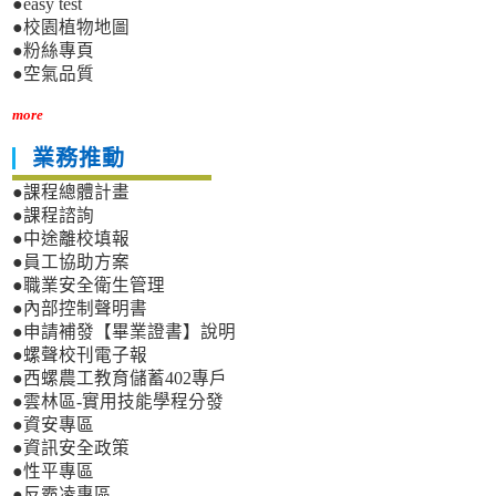
●easy test
●校園植物地圖
●粉絲專頁
●空氣品質
more
業務推動
●課程總體計畫
●課程諮詢
●中途離校填報
●員工協助方案
●職業安全衛生管理
●內部控制聲明書
●申請補發【畢業證書】說明
●螺聲校刊電子報
●西螺農工教育儲蓄402專戶
●雲林區-實用技能學程分發
●資安專區
●資訊安全政策
●性平專區
●反霸凌專區