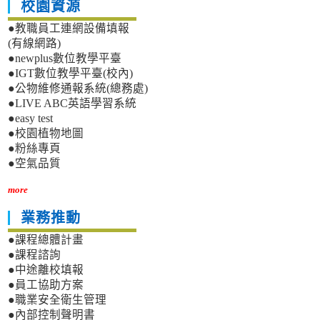
提
性
校園資源
件，
案
暴
敬
流
●教職員工連網設備填報
力
請
程
(有線網路)
防
參
圖
●newplus數位教學平臺
治
閱。
及
影
●IGT數位教學平臺(校內)
提
展
●公物維修通報系統(總務處)
案
活
●LIVE ABC英語學習系統
單，
動」，
●easy test
詳
詳
●校園植物地圖
如
如
●粉絲專頁
附
附
件，
●空氣品質
件，
敬
敬
請
more
請
參
參
業務推動
閱。
閱。
●課程總體計畫
●課程諮詢
●中途離校填報
●員工協助方案
●職業安全衛生管理
●內部控制聲明書