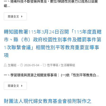
一、隨著科技不斷發展與普及，數位/網路性別暴力已成為日益嚴
宣
峻...
導
資
教
料」
閱讀全文
育
部
辦
轉知國教署115年3月24日召開「115年度直轄
理
115
市、縣（市）政府校園性別事件及體罰事件第
年
「數
1次聯繫會議」相關性別平等教育重要宣導事
位/
項
網
路
性
Post
Post
Post
生輔組
2026-05-04
性平專區
/
生活輔導組
別
author:
published:
category:
暴
一、學習環境與資源之相關宣導事項： (一)依「性別平等教育白...
力
防
轉
閱讀全文
治
知
短
國
影
教
音
財團法人現代婦女教育基金會檢附製作之
署
暨