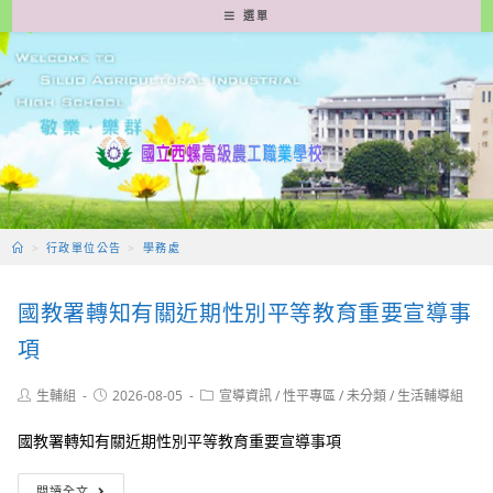
跳
選單
轉
至
主
要
內
容
>
行政單位公告
>
學務處
國教署轉知有關近期性別平等教育重要宣導事
項
Post
Post
Post
生輔組
2026-08-05
宣導資訊
/
性平專區
/
未分類
/
生活輔導組
author:
published:
category:
國教署轉知有關近期性別平等教育重要宣導事項
國
閱讀全文