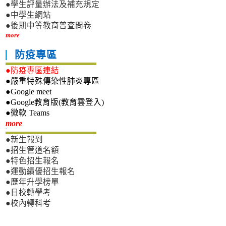
●學生評量辦法及補充規定
●中學生網站
●後期中等教育普查問卷
more
防疫專區
●防疫專區連結
●嚴重特殊傳染性肺炎專區
●Google meet
●Google教育版(教育雲登入)
●微軟 Teams
新生專區
more
●新生報到
●招生管道名額
●特色招生報名
●運動績優招生報名
●歷年升學榜單
●日校轉學考
●校內轉科考