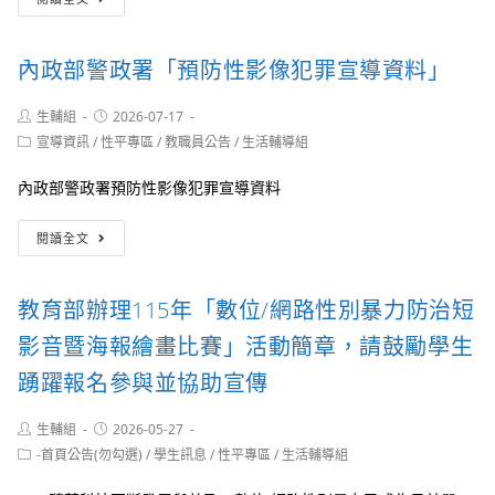
教
署
轉
內政部警政署「預防性影像犯罪宣導資料」
知
有
關
Post
Post
生輔組
2026-07-17
author:
published:
近
Post
宣導資訊
/
性平專區
/
教職員公告
/
生活輔導組
期
category:
性
內政部警政署預防性影像犯罪宣導資料
別
平
內
閱讀全文
等
政
教
部
育
警
重
教育部辦理115年「數位/網路性別暴力防治短
政
要
署
影音暨海報繪畫比賽」活動簡章，請鼓勵學生
宣
「預
導
防
踴躍報名參與並協助宣傳
事
性
項
影
Post
Post
生輔組
2026-05-27
像
author:
published:
Post
-首頁公告(勿勾選)
/
學生訊息
/
性平專區
/
生活輔導組
犯
category:
罪