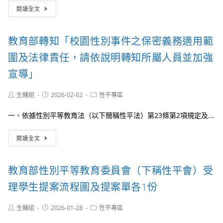
國
日
理
閱讀全文
教
《性
假
署
平，
之
檢
別
權
教育部轉知「校園性別事件之保密義務適用範
送
等》
益
行
行
圍及法律責任，請依說明轉知所屬人員並加強
政
動
院
方
宣導」
性
案
別
甄
Post
Post
Post
生輔組
2026-02-02
性平專區
平
選
author:
published:
category:
等
活
一、依據性別平等教育法（以下簡稱性平法）第23條第2項規定及...
處
動
出
實
教
版
施
閱讀全文
育
「2026
計
部
年
畫」
轉
性
教育部性別平等教育委員會（下稱性平會）受
知
別
「校
圖
理學生提案流程圖及提案單各1份
園
像」
性
（中
Post
Post
Post
生輔組
2026-01-28
性平專區
別
文
author:
published:
category:
事
版）