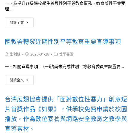
一、為提升各級學校學生參與性別平等教育事務，教育部性平會受
件
1
理...
之
份
保
教
密
閱讀全文
育
義
部
務
性
適
國教署轉發近期性別平等教育重要宣導事項
別
用
平
範
等
Post
Post
圍
Post
生輔組
2026-01-28
性平專區
author:
published:
category:
教
及
育
法
一、相關宣導事項： (一)請尚未完成性別平等教育委員會設置要...
委
律
員
責
國
閱讀全文
會
任，
教
（下
請
署
稱
依
轉
台灣展翅協會提供「面對數位性暴力」創意短
性
說
發
平
明
近
片首獎作品《如果》，供學校免費申請於校園
會）
轉
期
受
知
性
播放，作為數位素養與網路安全教育之教學與
理
所
別
學
宣導素材。
屬
平
生