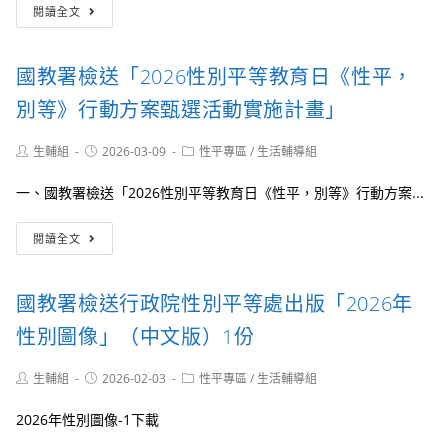
國
校
年
力
閱讀全文
事
教
園
度
倡
項
署
性
「周
議
重
別
產
教
國教署檢送「2026性別平等教育日《性平，
申
事
期
案
為
件
高
別等》行動方案甄選活動實施計畫」
落
防
風
實
治
險
Post
Post
Post
生輔組
2026-03-09
性平專區
/
生活輔導組
性
規
孕
author:
published:
category:
別
定
產
一、國教署檢送「2026性別平等教育日《性平，別等》行動方案...
平
婦
等
追
國
及
蹤
閱讀全文
教
策
關
署
進
懷
檢
保
計
國教署檢送行政院性別平等處出版「2026年
送
障
畫
「2026
女
說
性別圖像」（中文版）1份
性
性
明」
別
學
1
Post
Post
Post
生輔組
2026-02-03
性平專區
/
生活輔導組
平
生
份
author:
published:
category:
等
申
2026年性別圖像-1下載
教
請
育
生