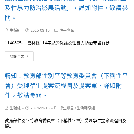
台
案
助
北
及性暴力防治影展活動」，詳如附件，敬請參
示
推
市
例
廣
閱。
婦
共
及
女
計
轉
救
37
Post
Post
Post
生輔組
2025-08-19
性平專區
知
援
author:
published:
category:
件，
所
社
請
1140805-「雲林縣114年兒少保護及性暴力防治守護行動...
屬
會
鼓
多
福
勵
轉
加
閱讀全文
利
所
知：
運
事
屬
雲
用，
業
教
林
詳
基
轉知：教育部性別平等教育委員會（下稱性平
師
縣
如
金
參
政
附
會）受理學生提案流程圖及提案單，詳如附
會
考
府
件，
訂
運
辦
件，敬請參閱。
敬
於
用。
理
請
114
「雲
參
Post
Post
Post
生輔組
2024-11-15
年
學生訊息
/
生活輔導組
林
閱。
author:
published:
category:
9
縣
月
教育部性別平等教育委員會（下稱性平會）受理學生提案流程圖及
114
8
提...
年
日
兒