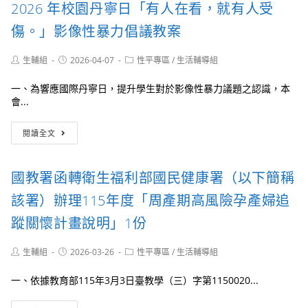
115
2026 年校園丹寧日「有人在看，就有人受
海
年
報
3
傷。」影像性暴力倡議教案
繪
月
畫
24
Post
Post
Post
生輔組
2026-04-07
比
性平專區
/
生活輔導組
日
author:
published:
category:
賽」
召
活
一、為響應國際丹寧日，提升學生對於影像性暴力議題之認識，本
開
動
會...
「115
簡
年
章，
財
度
閱讀全文
請
團
直
鼓
法
轄
勵
人
市、
國教署函轉衛生福利部國民健康署（以下簡稱
學
現
縣
生
代
（市）
該署）辦理115年度「周產期高風險孕產婦追
踴
婦
政
躍
女
蹤關懷計畫說明」1份
府
報
教
校
名
育
園
Post
Post
Post
生輔組
2026-03-26
性平專區
/
生活輔導組
參
基
author:
published:
性
category:
與
金
別
一、依據教育部115年3月3日臺教學（三）字第1150020...
並
會
事
協
檢
件
國