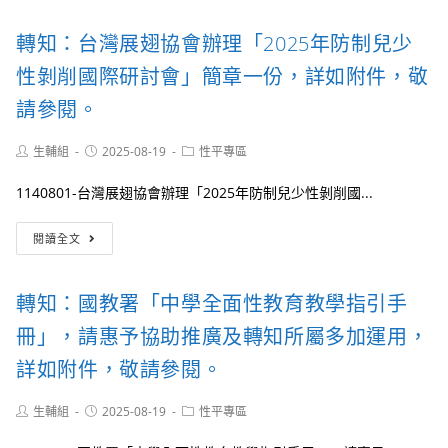
短
國
片
教
首
轉知：台灣展翅協會辦理「2025年防制兒少
署
獎
高
性剝削國際研討會」簡章一份，詳如附件，敬
作
級
品
中
請參閱。
《如
等
果》，
學
Post
Post
Post
生輔組
2025-08-19
供
性平專區
校
author:
published:
category:
學
性
校
1140801-台灣展翅協會辦理「2025年防制兒少性剝削國...
別
免
平
費
轉
等
閱讀全文
申
知：
教
請
台
育
於
灣
資
轉知：國教署「中學全面性教育教學指引手
校
展
源
園
翅
中
冊」，請惠予協助推廣及轉知所屬多加運用，
播
協
心
放，
會
詳如附件，敬請參閱。
（以
作
辦
下
為
理
簡
Post
Post
Post
生輔組
2025-08-19
性平專區
數
「2025
author:
published:
稱
category:
位
年
該