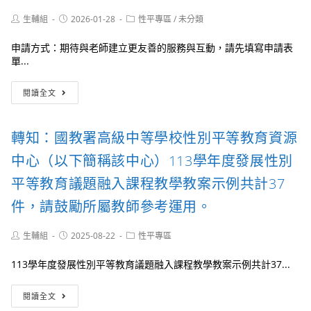
人
等
提
員
教
Post
Post
Post
生輔組
2026-01-28
性平專區
/
未分類
案
並
育
author:
published:
category:
流
加
重
申請方式：期待與老師建立更友善的服務與互動，請先填寫申請表
程
強
要
單...
圖
宣
宣
及
導」
導
台
提
閱讀全文
事
灣
案
項
展
單
翅
各
轉知：國教署高級中等學校性別平等教育資源
協
1
會
中心（以下簡稱該中心）113學年度發展性別
份
提
供
平等教育議題融入課程教學教案示例共計37
「面
件，請鼓勵所屬教師參考運用。
對
數
位
Post
Post
Post
生輔組
2025-08-22
性平專區
性
author:
published:
category:
暴
113學年度發展性別平等教育議題融入課程教學教案示例共計37...
力」
創
轉
閱讀全文
意
知：