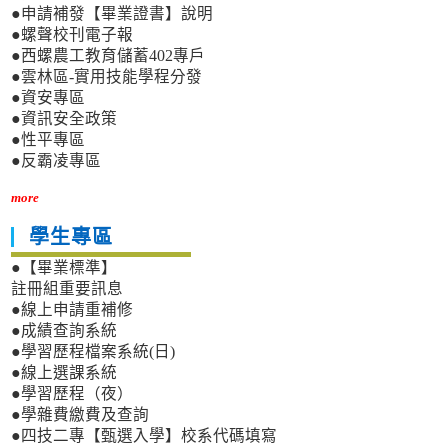
●申請補發【畢業證書】說明
●螺聲校刊電子報
●西螺農工教育儲蓄402專戶
●雲林區-實用技能學程分發
●資安專區
●資訊安全政策
●性平專區
●反霸凌專區
more
學生專區
●【畢業標準】
註冊組重要訊息
●線上申請重補修
●成績查詢系統
●學習歷程檔案系統(日)
●線上選課系統
●學習歷程（夜）
●學雜費繳費及查詢
●四技二專【甄選入學】校系代碼填寫