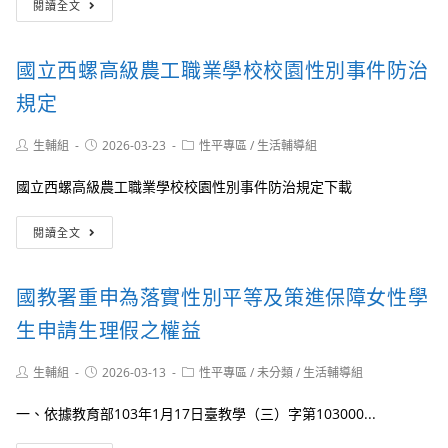
助
附
閱讀全文
及
教
宣
製
體
署
傳
作
罰
函
之
國立西螺高級農工職業學校校園性別事件防治
事
轉
2026
件
衛
年
規定
第
生
校
1
福
園
次
Post
Post
Post
生輔組
2026-03-23
性平專區
/
生活輔導組
利
丹
author:
published:
category:
聯
部
寧
繫
國立西螺高級農工職業學校校園性別事件防治規定下載
國
日
會
民
「有
議」
國
健
人
閱讀全文
相
立
康
在
關
西
署
看，
性
螺
（以
就
國教署重申為落實性別平等及策進保障女性學
別
高
下
有
平
級
簡
生申請生理假之權益
人
等
農
稱
受
教
工
該
傷。」
育
Post
Post
Post
生輔組
2026-03-13
性平專區
/
未分類
/
生活輔導組
職
署）
影
author:
published:
category:
重
業
辦
像
要
一、依據教育部103年1月17日臺教學（三）字第103000...
學
理
性
宣
校
115
暴
導