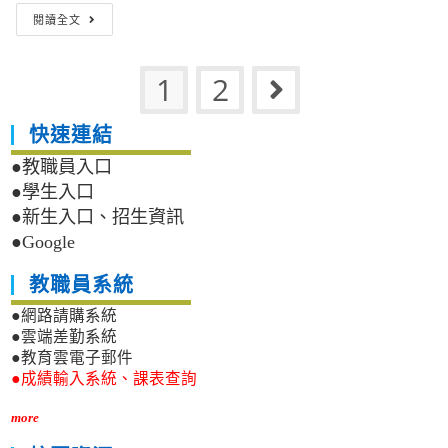
舉
轉
少
閱讀全文
辦
知：
保
「開
教
護
創、
育
及
1
2
Go to the n
深
部
性
化、
性
暴
行
別
力
快速連結
動
平
防
－
等
●教職員入口
治
數
教
守
●學生入口
位
育
護
●新生入口、招生資訊
性
委
行
暴
員
●Google
動
力
會
計
實
（下
教職員系統
畫
務
稱
─
工
性
●網路請購系統
兒
作
平
●雲端差勤系統
少
研
會）
●教育雲電子郵件
保
討
受
護
●成績輸入系統、課表查詢
會」，
理
講
詳
學
座
more
如
生
及
附