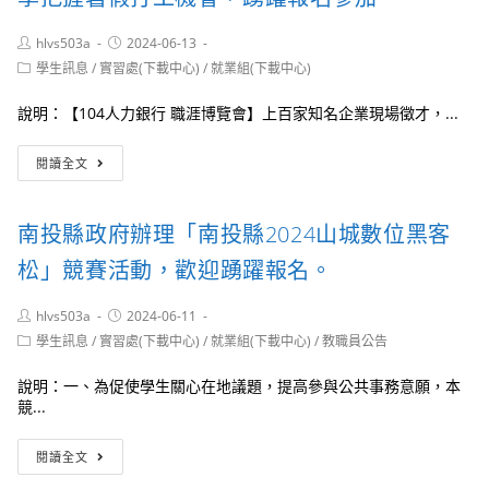
大
學
學
增
Post
Post
hlvs503a
2024-06-13
辦
能
author:
published:
Post
理
學生訊息
/
實習處(下載中心)
/
就業組(下載中心)
工
category:
「113
作
年
坊，
說明：【104人力銀行 職涯博覽會】上百家知名企業現場徵才，...
度
歡
智
迎
一
閱讀全文
慧
教
零
農
師
四
業
踴
人
南投縣政府辦理「南投縣2024山城數位黑客
領
躍
力
域-
參
銀
松」競賽活動，歡迎踴躍報名。
教
加
行
師
舉
Post
Post
hlvs503a
實
2024-06-11
辦
author:
published:
務
Post
「職
學生訊息
/
實習處(下載中心)
/
就業組(下載中心)
/
教職員公告
category:
增
涯
能
博
說明：一、為促使學生關心在地議題，提高參與公共事務意願，本
研
覽
競...
習
會」，
課
歡
南
閱讀全文
程」
迎
投
共
同