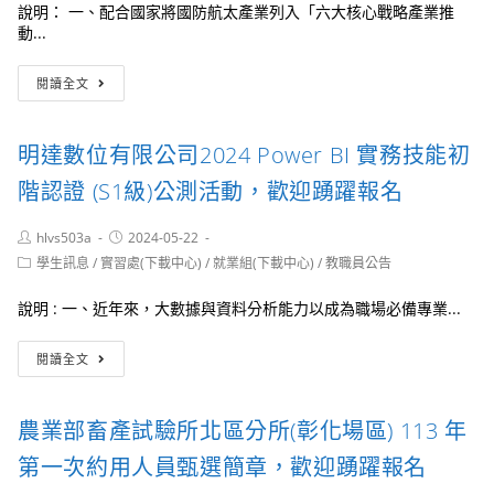
說明： 一、配合國家將國防航太產業列入「六大核心戰略產業推
大
迎
動...
學
教
共
師
國
同
踴
閱讀全文
立
辦
躍
高
理
報
雄
「前
名
明達數位有限公司2024 Power BI 實務技能初
科
瞻
技
綠
階認證 (S1級)公測活動，歡迎踴躍報名
大
色
學
低
Post
Post
hlvs503a
2024-05-22
與
碳
author:
published:
Post
萬
學生訊息
/
實習處(下載中心)
/
就業組(下載中心)
/
教職員公告
種
category:
能
子
科
師
說明 : 一、近年來，大數據與資料分析能力以成為職場必備專業...
技
資
大
培
明
閱讀全文
學
育
達
共
工
數
同
作
位
農業部畜產試驗所北區分所(彰化場區) 113 年
辦
坊，
有
理
歡
限
第一次約用人員甄選簡章，歡迎踴躍報名
「航
迎
公
機