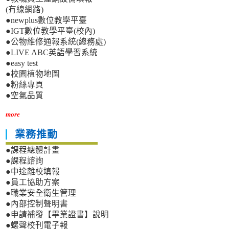
訊
(有線網路)
息，
●newplus數位教學平臺
歡
●IGT數位教學平臺(校內)
迎
踴
●公物維修通報系統(總務處)
躍
●LIVE ABC英語學習系統
報
●easy test
名
●校園植物地圖
●粉絲專頁
●空氣品質
more
業務推動
●課程總體計畫
●課程諮詢
●中途離校填報
●員工協助方案
●職業安全衛生管理
●內部控制聲明書
●申請補發【畢業證書】說明
●螺聲校刊電子報