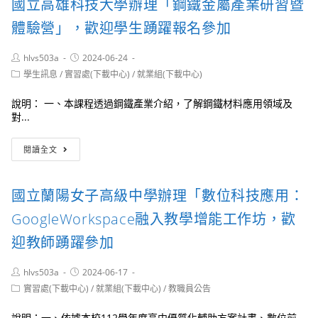
國立高雄科技大學辦理「鋼鐵金屬產業研習暨
能
辦
培
理
體驗營」，歡迎學生踴躍報名參加
育-
「桃
循
園
Post
Post
hlvs503a
環
2024-06-24
『有
author:
published:
經
Post
頭
學生訊息
/
實習處(下載中心)
/
就業組(下載中心)
category:
濟
鹿』
小
職
說明： 一、本課程透過鋼鐵產業介紹，了解鋼鐵材料應用領域及
學
能
對...
堂」
訓
歡
練
國
閱讀全文
迎
場-113
立
參
年
高
加
度
雄
國立蘭陽女子高級中學辦理「數位科技應用：
ESG
科
永
技
GoogleWorkspace融入教學增能工作坊，歡
續
大
規
學
迎教師踴躍參加
劃
辦
師
理
Post
Post
hlvs503a
2024-06-17
人
「鋼
author:
published:
Post
實習處(下載中心)
/
就業組(下載中心)
/
教職員公告
才
鐵
category:
培
金
訓
說明：一、依據本校112學年度高中優質化輔助方案計畫、數位前...