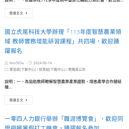
屬
課
產
程」
國
業
閱讀全文
立
研
蘭
習
陽
暨
國立虎尾科技大學辦理「113年度智慧農業領
女
體
子
驗
域-教師實務增能研習課程」共四場，歡迎踴
高
營」，
級
躍報名
歡
中
迎
學
學
Post
Post
hlvs503a
2024-06-14
辦
生
author:
published:
Post
實習處(下載中心)
/
就業組(下載中心)
/
教職員公告
理
踴
category:
「數
躍
說明：一、為協助教師瞭解智慧農業產業趨勢，增進產學合作鏈結
位
報
機...
科
名
技
參
國
應
加
閱讀全文
立
用：
虎
GoogleWorkspace
尾
融
一零四人力銀行舉辦「職涯博覽會」，歡迎同
科
入
技
教
學把握暑假打工機會，踴躍報名參加