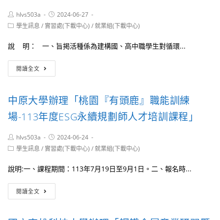
性
名
Post
Post
hlvs503a
工
2024-06-27
人
author:
published:
程
Post
講
學生訊息
/
實習處(下載中心)
/
就業組(下載中心)
category:
師
座-
班
創
說 明： 一、旨掲活種係為建構國、高中職學生對循環...
(第
業
11
晴
國
閱讀全文
梯
報
立
次)，
當
雲
歡
自
林
中原大學辦理「桃園『有頭鹿』職能訓練
迎
己
科
踴
的
技
場-113年度ESG永續規劃師人才培訓課程」
躍
老
大
報
闆」
學
名
Post
Post
hlvs503a
活
2024-06-24
辦
author:
published:
動，
Post
理
學生訊息
/
實習處(下載中心)
/
就業組(下載中心)
category:
歡
「強
迎
化
說明:一、課程期間：113年7月19日至9月1日。二、報名時...
踴
學
躍
生
中
閱讀全文
參
實
原
加
務
大
職
學