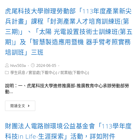
縣
四
學
政
虎尾科技大學辦理勞動部「113年度產業新尖
場，
把
府
歡
握
辦
兵計畫」課程「封測產業人才培育訓練班(第
迎
暑
理
踴
假
「南
三期)」、「太陽 光電設置技術士訓練班(第五
躍
打
投
報
期)」及「智慧製造應用暨機 器手臂考照實務
工
縣
名
機
2024
培訓班」三班
會，
山
踴
城
躍
Post
Post
數
hlvs503a
2024-06-05
author:
published:
報
位
Post
學生訊息
/
實習處(下載中心)
/
就業組(下載中心)
名
category:
黑
參
客
說明：一、虎尾科技大學進修推廣部-推廣教育中心承辦勞動部勞
加
松」
動...
競
賽
虎
閱讀全文
活
尾
動，
科
歡
技
財團法人電路辦環境公益基金會「113學年度
迎
大
踴
學
科技in Life-生涯探索」活動，詳如附件
躍
辦