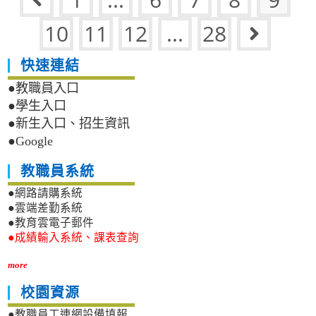
Go to the previous page
第
技
一
大
10
11
12
...
28
Go to 
次
學
約
「113
用
快速連結
學
人
年
●教職員入口
員
度
甄
●學生入口
產
選
學
●新生入口、招生資訊
簡
攜
●Google
章，
手
歡
合
教職員系統
迎
作
踴
計
●網路請購系統
躍
畫
●雲端差勤系統
報
四
●教育雲電子郵件
名
技
●成績輸入系統、課表查詢
學
士
more
專
班」
校園資源
招
生
●教職員工連網設備填報