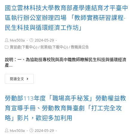
育
度
產
國立雲林科技大學教育部產學連結育才平臺中
訓
科
學
練
技
連
區執行辦公室辦理四場 「教師實務研習課程-
班
in
結
(第
Life-
育
民生科技與循環經濟工作坊」
三
生
才
期)」、
涯
平
Post
Post
hlvs503a
2024-05-29
「太
探
臺
author:
published:
陽
Post
實習處(下載中心)
/
就業組(下載中心)
/
教職員公告
索」
中
category:
光
活
區
電
動，
說明：一、為協助技專校院與高中職教師瞭解民生科技與循環經濟
執
設
詳
產...
行
置
如
辦
技
附
國
公
閱讀全文
術
件
立
室
士
雲
辦
訓
林
理
勞動部113年度「職場高手秘笈」勞動權益教
練
科
五
班
技
場
育宣導手冊、勞動教育舞臺劇「打工完全攻
(第
大
「教
五
學
略」影片，歡迎多加利用
師
期)」
教
實
及
育
務
Post
Post
hlvs503a
2024-05-29
「智
部
研