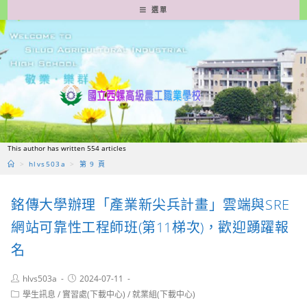
跳
選單
轉
至
主
要
內
容
This author has written 554 articles
>
hlvs503a
>
第 9 頁
銘傳大學辦理「產業新尖兵計畫」雲端與SRE
網站可靠性工程師班(第11梯次)，歡迎踴躍報
名
Post
Post
hlvs503a
2024-07-11
author:
published:
Post
學生訊息
/
實習處(下載中心)
/
就業組(下載中心)
category: