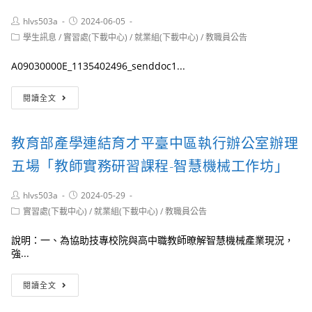
報
理
名。
Post
Post
hlvs503a
2024-06-05
勞
author:
published:
Post
動
學生訊息
/
實習處(下載中心)
/
就業組(下載中心)
/
教職員公告
category:
部
「113
A09030000E_1135402496_senddoc1...
年
度
財
閱讀全文
產
團
業
法
新
人
教育部產學連結育才平臺中區執行辦公室辦理
尖
電
兵
路
五場「教師實務研習課程-智慧機械工作坊」
計
辦
畫」
環
Post
Post
hlvs503a
課
2024-05-29
境
author:
published:
程
Post
公
實習處(下載中心)
/
就業組(下載中心)
/
教職員公告
category:
「封
益
測
基
說明：一、為協助技專校院與高中職教師暸解智慧機械產業現況，
產
金
強...
業
會
人
「113
教
閱讀全文
才
學
育
培
年
部