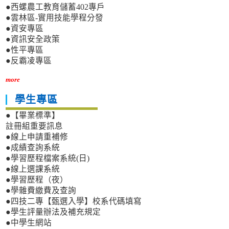
●西螺農工教育儲蓄402專戶
●雲林區-實用技能學程分發
●資安專區
●資訊安全政策
●性平專區
●反霸凌專區
more
學生專區
●【畢業標準】
註冊組重要訊息
●線上申請重補修
●成績查詢系統
●學習歷程檔案系統(日)
●線上選課系統
●學習歷程（夜）
●學雜費繳費及查詢
●四技二專【甄選入學】校系代碼填寫
●學生評量辦法及補充規定
●中學生網站