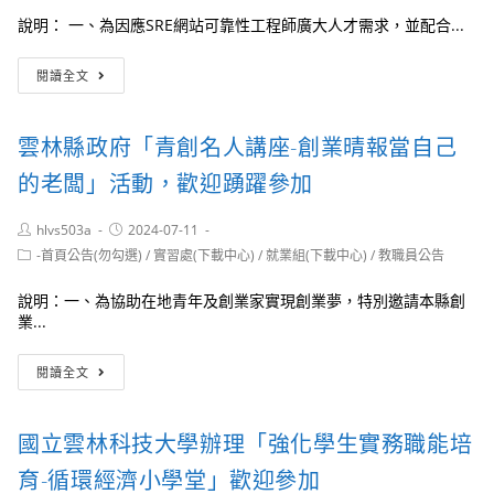
說明： 一、為因應SRE網站可靠性工程師廣大人才需求，並配合...
銘
閱讀全文
傳
大
學
雲林縣政府「青創名人講座-創業晴報當自己
辦
理
的老闆」活動，歡迎踴躍參加
「產
業
Post
Post
hlvs503a
2024-07-11
新
author:
published:
Post
尖
-首頁公告(勿勾選)
/
實習處(下載中心)
/
就業組(下載中心)
/
教職員公告
category:
兵
計
說明：一、為協助在地青年及創業家實現創業夢，特別邀請本縣創
畫」
業...
雲
端
雲
閱讀全文
與
林
SRE
縣
網
政
國立雲林科技大學辦理「強化學生實務職能培
站
府
可
「青
育-循環經濟小學堂」歡迎參加
靠
創