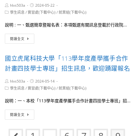
教
司
Post
Post
hlvs503a
維
2024-05-22
師
2024
author:
published:
修
踴
Post
Power
學生訊息
/
實習處(下載中心)
/
就業組(下載中心)
category:
及
躍
BI
複
報
實
說明 : 一、甄選簡章暨報名表：本項甄選有關訊息登載於行政院...
合
名
務
材
技
農
閱讀全文
料
能
業
製
初
部
程
階
畜
國立虎尾科技大學「113學年度產學攜手合作
專
認
產
業
證
試
計畫四技學士專班」招生訊息，歡迎踴躍報名
技
(S1
驗
能
級)
所
學
Post
Post
hlvs503a
公
2024-05-14
北
author:
published:
生
測
Post
區
學生訊息
/
實習處(下載中心)
/
就業組(下載中心)
研
category:
活
分
習，
動，
所
說明：一、本校「113學年度產學攜手合作計畫四技學士專班」招...
歡
歡
(彰
迎
迎
化
國
閱讀全文
踴
踴
場
立
躍
躍
區)
虎
報
報
113
尾
1
名
...
6
7
8
9
名
年
科