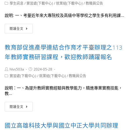
author:
published:
Post
學生訊息
/
實習處(下載中心)
慧
/
就業組(下載中心)
/
教職員公告
產
習
category:
製
學
課
造
說明: 一、考量近年來大專院校及高級中等學校之學生多有利用課...
連
程-
應
結
智
用
勞
育
慧
閱讀全文
暨
動
才
機
機
部
平
械
器
113
臺
工
教育部促進產學連結合作育才平臺辦理之113
手
年
中
作
臂
度
區
坊」
年教師實務研習課程，歡迎教師踴躍報名
考
「職
執
照
場
行
Post
Post
hlvs503a
2024-05-28
實
高
辦
author:
published:
務
Post
手
實習處(下載中心)
/
就業組(下載中心)
/
教職員公告
公
category:
培
秘
室
訓
笈」
辦
說明：一、為提升教師實務經驗與教學能力，精進專業實務技能，
班」
勞
理
教...
三
動
四
班
權
場
教
閱讀全文
益
「教
育
教
師
部
育
實
促
國立高雄科技大學與國立中正大學共同辦理
宣
務
進