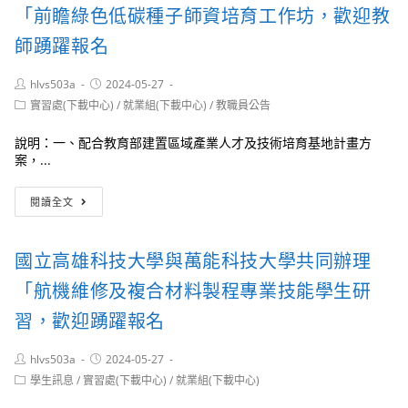
導
研
產
「前瞻綠色低碳種子師資培育工作坊，歡迎教
手
習
學
冊、
課
連
師踴躍報名
勞
程-
結
動
民
合
Post
Post
hlvs503a
2024-05-27
教
生
作
author:
published:
Post
實習處(下載中心)
/
就業組(下載中心)
/
教職員公告
育
科
育
category:
舞
技
才
臺
說明：一、配合教育部建置區域產業人才及技術培育基地計畫方
與
平
劇
案，...
循
臺
「打
環
辦
工
國
經
理
閱讀全文
完
立
濟
之
全
高
工
113
攻
雄
作
年
國立高雄科技大學與萬能科技大學共同辦理
略」
科
坊」
教
影
技
師
「航機維修及複合材料製程專業技能學生研
片，
大
實
歡
學
習，歡迎踴躍報名
務
迎
與
研
多
國
習
Post
Post
hlvs503a
2024-05-27
加
立
課
author:
published:
Post
學生訊息
/
實習處(下載中心)
/
就業組(下載中心)
利
中
程，
category:
用
正
歡