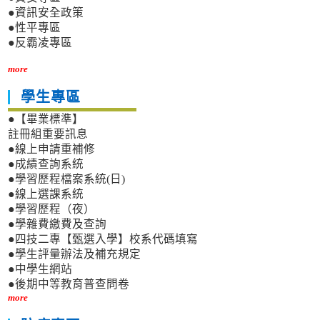
●資訊安全政策
●性平專區
●反霸凌專區
more
學生專區
●【畢業標準】
註冊組重要訊息
●線上申請重補修
●成績查詢系統
●學習歷程檔案系統(日)
●線上選課系統
●學習歷程（夜）
●學雜費繳費及查詢
●四技二專【甄選入學】校系代碼填寫
●學生評量辦法及補充規定
●中學生網站
●後期中等教育普查問卷
more