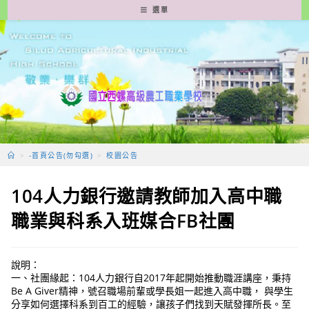
跳
選單
轉
至
主
要
內
容
>
-首頁公告(勿勾選)
>
校園公告
104人力銀行邀請教師加入高中職
職業與科系入班媒合FB社團
說明：
一、社團緣起：104人力銀行自2017年起開始推動職涯講座，秉持
Be A Giver精神，號召職場前輩或學長姐一起進入高中職， 與學生
分享如何選擇科系到百工的經驗，讓孩子們找到天賦發揮所長。至