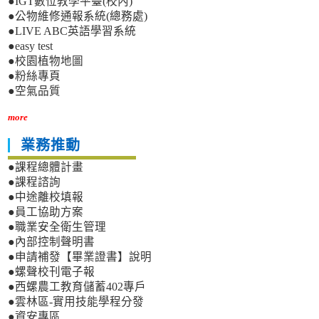
●IGT數位教學平臺(校內)
●公物維修通報系統(總務處)
●LIVE ABC英語學習系統
●easy test
●校園植物地圖
●粉絲專頁
●空氣品質
more
業務推動
●課程總體計畫
●課程諮詢
●中途離校填報
●員工協助方案
●職業安全衛生管理
●內部控制聲明書
●申請補發【畢業證書】說明
●螺聲校刊電子報
●西螺農工教育儲蓄402專戶
●雲林區-實用技能學程分發
●資安專區