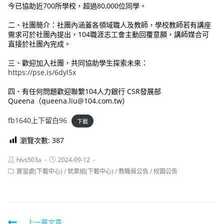
今已協助近700所學校，超過80,000位同學。
二、社團簡介：社團內涵蓋各領域職人及教師，學校教師若有講座
需求可於社團內提出，104職涯志工會主動回覆意願，講師媒合可
直接於社團內完成。
三、歡迎加入社團，共同協助學生探索未來：
https://pse.is/6dyl5x
四、有任何問題歡迎聯繫104人力銀行 CSR發展部
Queena（queena.liu@104.com.tw）
fb1640上下留白96
下載
瀏覽次數:
387
Post
Post
hlvs503a
2024-09-12
author:
published:
Post
實習處(下載中心)
/
就業組(下載中心)
/
教職員公告
/
校園公告
category:
Read
上一篇文章