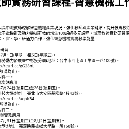
師實務研習課程-智慧機械工
與高中職教師暸解智慧機械產業現況，強化教師與產業鏈結，提升技專校
子電機群及動力機械群教師增生108課綱多元課程，辦理教師實務研習課程
產、官、學、研通力合作，強化智慧機械實務教學能量。
作研習
7月1日(星期一)至5日(星期五)。
勞動力發展署中彰投分署(地址：台中市西屯區工業區一路100號)。
reurl.cc/gG28nL
額滿為止)。
附件一。
實務與應用
7月24日(星期三)至26日(星期五)。
技大學(地址：臺北市大安區基隆路4段43號)。
reurl.cc/aqaK84
額滿為止)。
附件二。
紹與實務應用
7月31日(星期三)至8月2日(星期五)。
學(地址：嘉義縣民雄鄉大學路一段168號)。