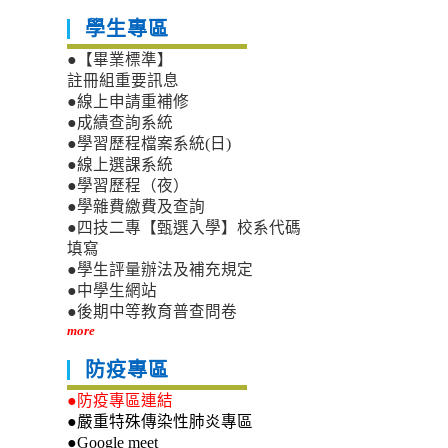
學生專區
●【畢業標準】
註冊組重要訊息
●線上申請重補修
●成績查詢系統
●學習歷程檔案系統(日)
●線上選課系統
●學習歷程（夜）
●學雜費繳費及查詢
●四技二專【甄選入學】校系代碼
填寫
●學生評量辦法及補充規定
●中學生網站
●後期中等教育普查問卷
more
防疫專區
●防疫專區連結
●嚴重特殊傳染性肺炎專區
●Google meet