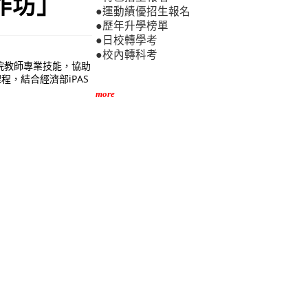
作坊」
●運動績優招生報名
●歷年升學榜單
●日校轉學考
●校內轉科考
院教師專業技能，協助
，結合經濟部iPAS
more