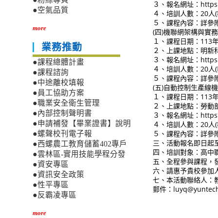
３、報名網址：https://r
●空氣品質
４、培訓人數：20人(
５、課程內容：詳參
more
(四)機聯網架構與實
１、課程日期：113年
業務推動
２、上課地點：明新科
３、報名網址：https://r
●課程總體計畫
４、培訓人數：20人(
●課程諮詢
５、課程內容：詳參
●中途離校填報
(五)自動控制生產線
●員工協助方案
１、課程日期：113年
●職業安全衛生管理
２、上課地點：勞動部
●內部控制聲明書
３、報名網址：https://
●申請補發【畢業證書】說明
４、培訓人數：20人(
５、課程內容：詳參
●螺聲校刊電子報
三、活動報名即日起至1
●西螺農工教育儲蓄402專戶
四、培訓對象：高中
●雲林區-實用技能學程分發
五、全程參與課程，
●資安專區
六、請惠予貴校參加
●資訊安全政策
七、本活動聯絡人：教
●性平專區
郵件：luyq@yuntech
●反霸凌專區
more