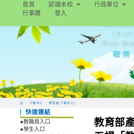
跳
首頁
認識本校
行政單位
轉
行事曆
登入
至
主
要
內
容
>
下載中心
>
實習處(下載中心)
快速連結
教育部
●教職員入口
●學生入口