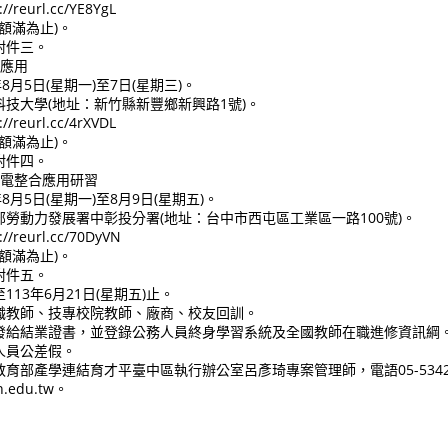
eurl.cc/YE8YgL
額滿為止)。
附件三。
務應用
8月5日(星期一)至7日(星期三)。
技大學(地址：新竹縣新豐鄉新興路1號)。
eurl.cc/4rXVDL
額滿為止)。
附件四。
機電整合應用研習
8月5日(星期一)至8月9日(星期五)。
勞動力發展署中彰投分署(地址：台中市西屯區工業區一路100號)。
reurl.cc/70DyVN
額滿為止)。
附件五。
13年6月21日(星期五)止。
職教師、技專校院教師、廠商、校友回訓。
發給結業證書，並登錄公務人員終身學習系統及全國教師在職進修資訊綱
人員公差假。
育部產學連結育才平臺中區執行辦公室呂彥琦專案管理師，電語05-53426
.edu.tw。