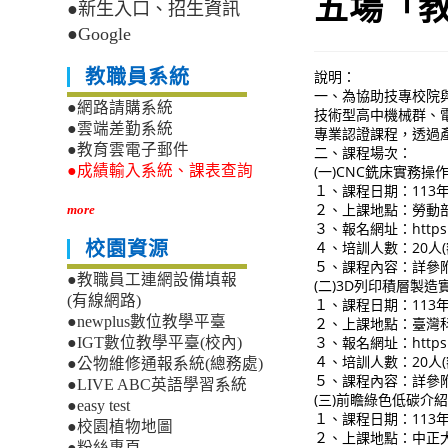
五場「教
●新生入口、招生資訊
●Google
教職員系統
說明：
一、為協助技專校院
●網路請購系統
技術型高中機械群、電
●雲端差勤系統
專業認證課程，透過
●教育雲電子郵件
二、課程場次：
(一)CNC銑床實務操
●成績輸入系統、課表查詢
１、課程日期：113年
２、上課地點：勞動部
more
３、報名網址：https://
４、培訓人數：20人(
校園資源
５、課程內容：詳參
●教職員工連網設備填報
(二)3D列印積層製造
(有線網路)
１、課程日期：113年
●newplus數位教學平臺
２、上課地點：臺灣科
３、報名網址：https://
●IGT數位教學平臺(校內)
４、培訓人數：20人(
●公物維修通報系統(總務處)
５、課程內容：詳參
●LIVE ABC英語學習系統
(三)前瞻綠色低碳介
●easy test
１、課程日期：113年
●校園植物地圖
２、上課地點：中正大
●粉絲專頁