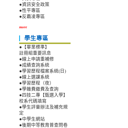
●資訊安全政策
●性平專區
●反霸凌專區
more
學生專區
●【畢業標準】
註冊組重要訊息
●線上申請重補修
●成績查詢系統
●學習歷程檔案系統(日)
●線上選課系統
●學習歷程（夜）
●學雜費繳費及查詢
●四技二專【甄選入學】
校系代碼填寫
●學生評量辦法及補充規
定
●中學生網站
●後期中等教育普查問卷