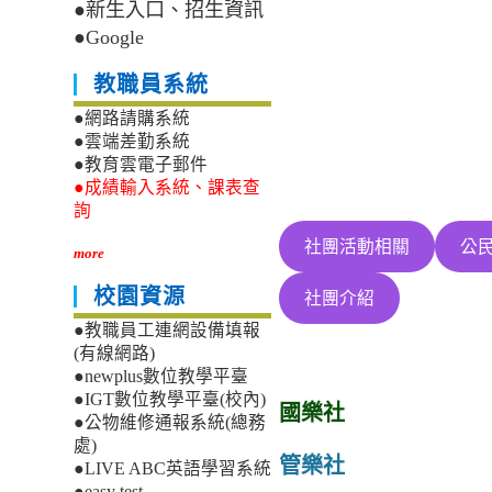
●新生入口、招生資訊
●Google
教職員系統
●網路請購系統
●雲端差勤系統
●教育雲電子郵件
●成績輸入系統、課表查
詢
社團活動相關
公
more
校園資源
社團介紹
●教職員工連網設備填報
(有線網路)
●newplus數位教學平臺
●IGT數位教學平臺(校內)
國樂社
●公物維修通報系統(總務
處)
管樂社
●LIVE ABC英語學習系統
●easy test