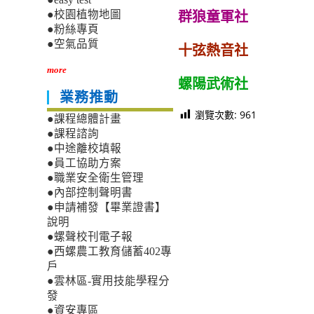
群狼童軍社
●校園植物地圖
●粉絲專頁
●空氣品質
十弦熱音社
more
螺陽武術社
業務推動
瀏覽次數:
961
●課程總體計畫
●課程諮詢
●中途離校填報
●員工協助方案
●職業安全衛生管理
●內部控制聲明書
●申請補發【畢業證書】
說明
●螺聲校刊電子報
●西螺農工教育儲蓄402專
戶
●雲林區-實用技能學程分
發
●資安專區