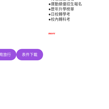
●運動績優招生報名
●歷年升學榜單
●日校轉學考
●校內轉科考
more
育旅行
表件下載