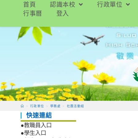
跳
首頁
認識本校
行政單位
轉
行事曆
登入
至
主
要
內
容
>
行政單位
>
學務處
>
社團活動組
快速連結
●教職員入口
●學生入口