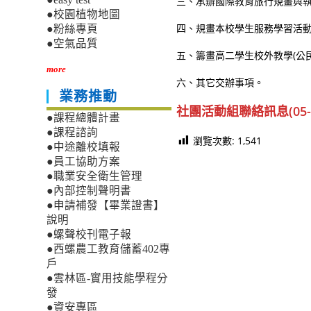
三、承辦國際教育旅行規畫與
●校園植物地圖
四、規畫本校學生服務學習活動
●粉絲專頁
●空氣品質
五、籌畫高二學生校外教學(公民
more
六、其它交辦事項。
業務推動
社團活動組
聯絡訊息(05-5
●課程總體計畫
●課程諮詢
瀏覽次數:
1,541
●中途離校填報
●員工協助方案
●職業安全衛生管理
●內部控制聲明書
●申請補發【畢業證書】
說明
●螺聲校刊電子報
●西螺農工教育儲蓄402專
戶
●雲林區-實用技能學程分
發
●資安專區