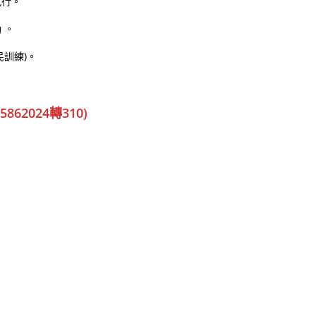
執行。
 。
訓練)。
862024轉310)