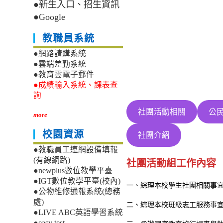
●新生入口、招生資訊
●Google
教職員系統
●網路請購系統
●雲端差勤系統
●教育雲電子郵件
●成績輸入系統、課表查
詢
社團活動相關
公
more
校園資源
社團介紹
●教職員工連網設備填報
(有線網路)
社團活動組工作內容
●newplus數位教學平臺
●IGT數位教學平臺(校內)
一、綜理本校學生社團相關事
●公物維修通報系統(總務
處)
二、綜理本校班級志工服務事
●LIVE ABC英語學習系統
●easy test