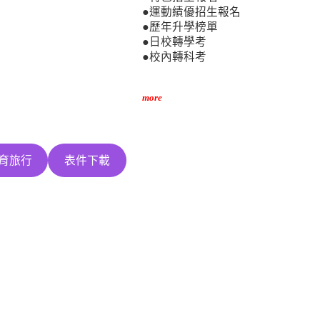
●運動績優招生報名
●歷年升學榜單
●日校轉學考
●校內轉科考
more
育旅行
表件下載