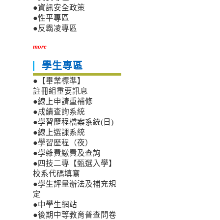
●資訊安全政策
●性平專區
●反霸凌專區
more
學生專區
●【畢業標準】
註冊組重要訊息
●線上申請重補修
●成績查詢系統
●學習歷程檔案系統(日)
●線上選課系統
●學習歷程（夜）
●學雜費繳費及查詢
●四技二專【甄選入學】
校系代碼填寫
●學生評量辦法及補充規
定
●中學生網站
●後期中等教育普查問卷