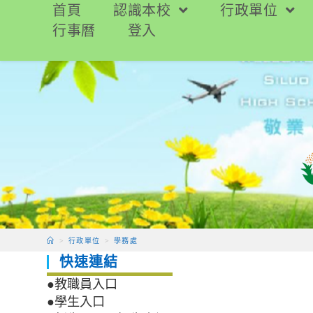
跳
首頁
認識本校
行政單位
轉
行事曆
登入
至
主
要
內
容
>
行政單位
>
學務處
快速連結
●教職員入口
●學生入口