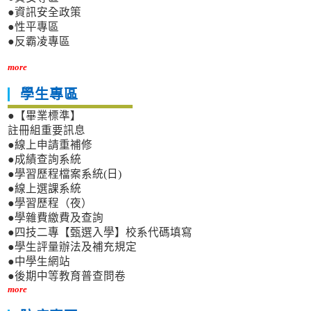
●資訊安全政策
●性平專區
●反霸凌專區
more
學生專區
●【畢業標準】
註冊組重要訊息
●線上申請重補修
●成績查詢系統
●學習歷程檔案系統(日)
●線上選課系統
●學習歷程（夜）
●學雜費繳費及查詢
●四技二專【甄選入學】校系代碼填寫
●學生評量辦法及補充規定
●中學生網站
●後期中等教育普查問卷
more