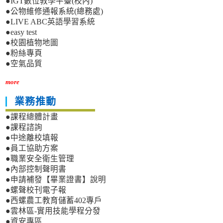
●IGT數位教學平臺(校內)
●公物維修通報系統(總務處)
●LIVE ABC英語學習系統
●easy test
●校園植物地圖
●粉絲專頁
●空氣品質
more
業務推動
●課程總體計畫
●課程諮詢
●中途離校填報
●員工協助方案
●職業安全衛生管理
●內部控制聲明書
●申請補發【畢業證書】說明
●螺聲校刊電子報
●西螺農工教育儲蓄402專戶
●雲林區-實用技能學程分發
●資安專區