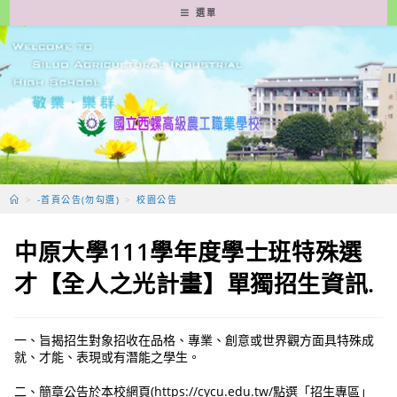
跳
選單
轉
至
主
要
內
容
>
-首頁公告(勿勾選)
>
校園公告
中原大學111學年度學士班特殊選
才【全人之光計畫】單獨招生資訊.
一、旨揭招生對象招收在品格、專業、創意或世界觀方面具特殊成
就、才能、表現或有潛能之學生。
二、簡章公告於本校網頁(https://cycu.edu.tw/點選「招生專區」