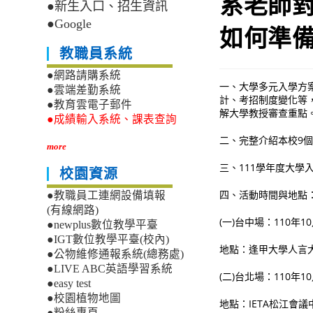
系老師
●新生入口、招生資訊
●Google
如何準備
教職員系統
●網路請購系統
一、大學多元入學方
●雲端差勤系統
計、考招制度變化等
●教育雲電子郵件
解大學教授審查重點
●成績輸入系統、課表查詢
二、完整介紹本校9
more
三、111學年度大
校園資源
四、活動時間與地點
●教職員工連網設備填報
(有線網路)
(一)台中場：110年
●newplus數位教學平臺
●IGT數位教學平臺(校內)
地點：逢甲大學人言
●公物維修通報系統(總務處)
●LIVE ABC英語學習系統
(二)台北場：110年
●easy test
●校園植物地圖
地點：IETA松江會議
●粉絲專頁