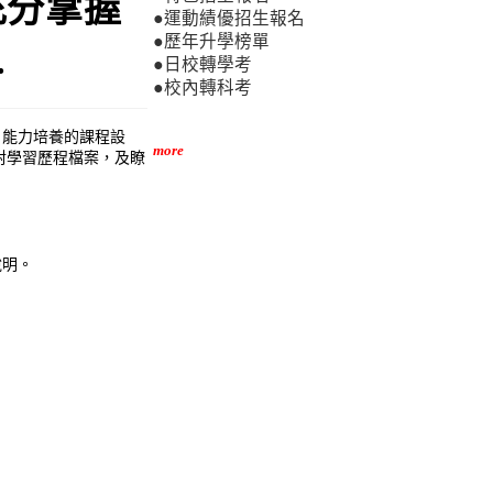
充分掌握
●運動績優招生報名
●歷年升學榜單
.
●日校轉學考
●校內轉科考
、能力培養的課程設
more
對學習歷程檔案，及瞭
說明。