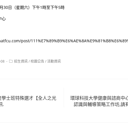
10月30日（星期六）下午1時至下午5時
中心
：
kinatfcu.com/post/111%E7%89%B9%E6%AE%8A%E9%81%B8%E6%8
Post
-08
招生資訊
/
校園公告
/
活動資訊
category:
年度學士班特殊選才【全人之光
環球科技大學健康與諮商中
.
認識與輔導策略工作坊,請