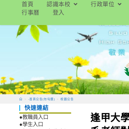
跳
首頁
認識本校
行政單位
轉
行事曆
登入
至
主
要
內
容
>
-首頁公告(勿勾選)
>
校園公告
快速連結
逢甲大
●教職員入口
●學生入口