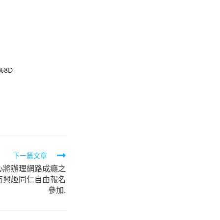
9%8D
下一篇文章
心將辦理網路成癮之
有興趣同仁自由報名
參加.