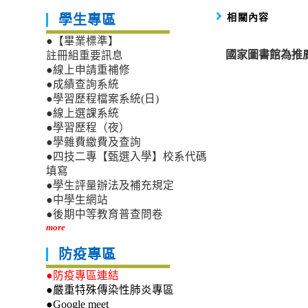
相關內容
學生專區
●【畢業標準】
國家圖書館為推
註冊組重要訊息
●線上申請重補修
●成績查詢系統
●學習歷程檔案系統(日)
●線上選課系統
●學習歷程（夜）
●學雜費繳費及查詢
●四技二專【甄選入學】校系代碼
填寫
●學生評量辦法及補充規定
●中學生網站
●後期中等教育普查問卷
more
防疫專區
●防疫專區連結
●嚴重特殊傳染性肺炎專區
●Google meet