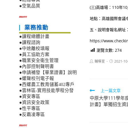
●空氣品質
(三)高雄場：110年
more
地點：高雄國際會議
業務推動
五、說明會報名網址
●課程總體計畫
https://www.chec
●課程諮詢
●中途離校填報
瀏覽次數:
274
●員工協助方案
●職業安全衛生管理
Post
Post
輔導室
2021-10
author:
published:
●內部控制聲明書
●申請補發【畢業證書】說明
●螺聲校刊電子報
●西螺農工教育儲蓄402專戶
Read
上一篇文章
●雲林區-實用技能學程分發
●資安專區
中原大學111學
more
●資訊安全政策
計畫】單獨招生資訊
articles
●性平專區
●反霸凌專區
more