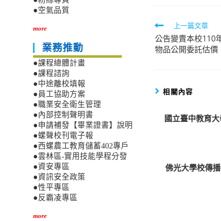
●空氣品質
Read
上一篇文章
more
公告變賣本校110
more
業務推動
物品公開委託估價
articles
●課程總體計畫
●課程諮詢
●中途離校填報
相關內容
●員工協助方案
●職業安全衛生管理
●內部控制聲明書
國立臺中教育大
●申請補發【畢業證書】說明
●螺聲校刊電子報
●西螺農工教育儲蓄402專戶
●雲林區-實用技能學程分發
佛光大學校傳播學
●資安專區
●資訊安全政策
●性平專區
●反霸凌專區
more