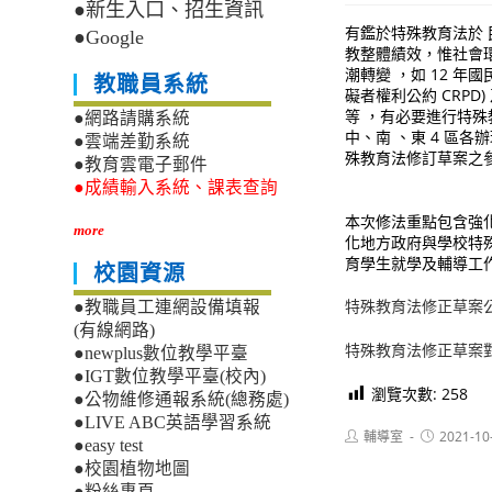
●新生入口、招生資訊
有鑑於特殊教育法於 民
●Google
教整體績效，惟社會環
潮轉變 ，如 12 
教職員系統
礙者權利公約 CRPD
等 ，有必要進行特殊
●網路請購系統
中、南 、東 4 區
●雲端差勤系統
殊教育法修訂草案之
●教育雲電子郵件
●成績輸入系統、課表查詢
本次修法重點包含強
more
化地方政府與學校特
育學生就學及輔導工
校園資源
特殊教育法修正草案
●教職員工連網設備填報
(有線網路)
特殊教育法修正草案
●newplus數位教學平臺
●IGT數位教學平臺(校內)
瀏覽次數:
258
●公物維修通報系統(總務處)
●LIVE ABC英語學習系統
Post
Post
輔導室
2021-10
●easy test
author:
published:
●校園植物地圖
●粉絲專頁