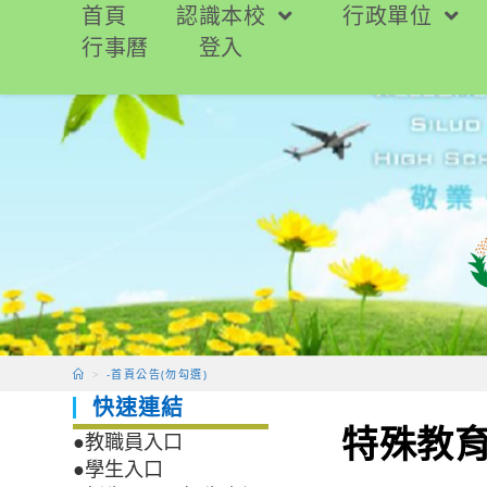
跳
首頁
認識本校
行政單位
轉
行事曆
登入
至
主
要
內
容
>
-首頁公告(勿勾選)
快速連結
特殊教
●教職員入口
●學生入口