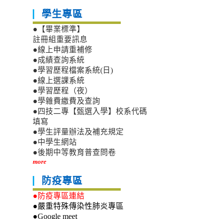
學生專區
●【畢業標準】
註冊組重要訊息
●線上申請重補修
●成績查詢系統
●學習歷程檔案系統(日)
●線上選課系統
●學習歷程（夜）
●學雜費繳費及查詢
●四技二專【甄選入學】校系代碼
填寫
●學生評量辦法及補充規定
●中學生網站
●後期中等教育普查問卷
more
防疫專區
●防疫專區連結
●嚴重特殊傳染性肺炎專區
●Google meet