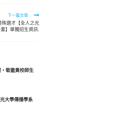
下一篇文章
特殊選才【全人之光
計畫】單獨招生資訊.
理，敬邀貴校師生
5佛光大學傳播學系