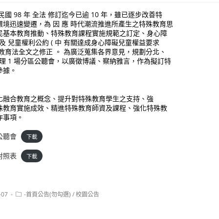
國 98 年 全法 修訂迄今已逾 10 年，雖已逐步改善特
境迅速變遷，為 因 應 時代潮流推進所產生之特殊教育思
年國民基本教育推動、特殊教育課程實施規範之訂定、身心障
) 及 兒童權利公約 ( 中 有關達成身心障礙兒童權益要求
教育法全文之修正 。 為廣泛蒐集各界意見，規劃分北、
各辦理 1 場分區公聽會，以廣徵博議、察納雅言，作為擬訂特
參據。
化融合教育之概念、提升對特殊教育學生之支持、強
殊教育實施成效、精進特殊教育師資及課程、強化特殊教
作事項。
公聽會
下載
對照表
下載
Post
-07
-首頁公告(勿勾選)
/
校園公告
category: