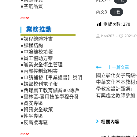
●空氣品質
內文3
下載
more
瀏覽次數:
278
業務推動
Post
Post
hlvs203
2021-0
●課程總體計畫
author:
published:
●課程諮詢
●中途離校填報
●員工協助方案
●職業安全衛生管理
Read
上一篇文章
●內部控制聲明書
國立彰化女子高級
more
●申請補發【畢業證書】說明
中華文化基本教材
articles
●螺聲校刊電子報
學教案設計甄選」
●西螺農工教育儲蓄402專戶
有興趣之教師參加
●雲林區-實用技能學程分發
●資安專區
●資訊安全政策
●性平專區
相關內容
●反霸凌專區
more