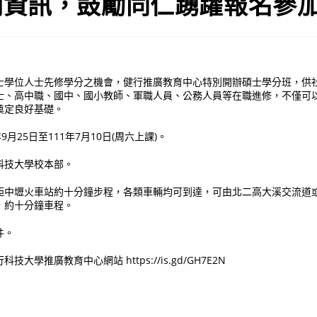
關資訊，鼓勵同仁踴躍報名參
士學位人士先修學分之機會，健行推廣教育中心特別開辦碩士學分班，供
士、高中職、國中、國小教師、軍職人員、公務人員等在職進修，不僅可
奠定良好基礎。
9月25日至111年7月10日(周六上課)。
科技大學校本部。
距中壢火車站約十分鐘步程，各類車輛均可到達，可由北二高大溪交流道
，約十分鐘車程。
件。
大學推廣教育中心網站 https://is.gd/GH7E2N