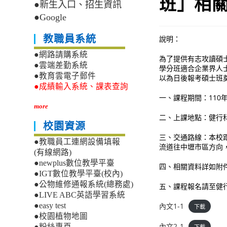
班」相
●新生入口、招生資訊
●Google
教職員系統
說明：
●網路請購系統
為了提供有志攻讀碩
●雲端差勤系統
學分班適合企業界人
●教育雲電子郵件
以為日後報考碩士班
●成績輸入系統、課表查詢
一、課程期間：110年
more
二、上課地點：健行
校園資源
三、交通路線：本校
●教職員工連網設備填報
流道往中壢市區方向
(有線網路)
●newplus數位教學平臺
四、相關資料詳如附
●IGT數位教學平臺(校內)
●公物維修通報系統(總務處)
五、課程報名請至健行科技
●LIVE ABC英語學習系統
內文1-1
●easy test
下載
●校園植物地圖
內文2-1
●粉絲專頁
下載