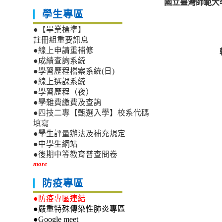
國立臺灣師範大
學生專區
●【畢業標準】
註冊組重要訊息
●線上申請重補修
●成績查詢系統
●學習歷程檔案系統(日)
●線上選課系統
●學習歷程（夜）
●學雜費繳費及查詢
●四技二專【甄選入學】校系代碼
填寫
●學生評量辦法及補充規定
●中學生網站
●後期中等教育普查問卷
more
防疫專區
●防疫專區連結
●嚴重特殊傳染性肺炎專區
●Google meet