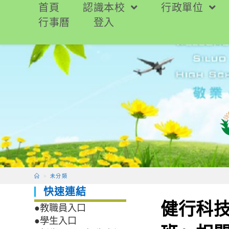
跳
首頁
認識本校
行政單位
轉
行事曆
登入
至
主
要
內
容
>
未分類
快速連結
健行科技
●教職員入口
●學生入口