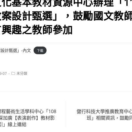
化基本教材資源中心辦理「1
教案設計甄選」，鼓勵國文教
有興趣之教師參加
案設計甄選」-內文
下載
Post
9-07
未分類
category:
課程藝術生活學科中心「108
健行科技大學推廣教育中心
深加廣【表演創作】教材影
班」相關資訊，鼓勵
引」線上連結