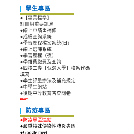
學生專區
●【畢業標準】
註冊組重要訊息
●線上申請重補修
●成績查詢系統
●學習歷程檔案系統(日)
●線上選課系統
●學習歷程（夜）
●學雜費繳費及查詢
●四技二專【甄選入學】校系代碼
填寫
●學生評量辦法及補充規定
●中學生網站
●後期中等教育普查問卷
more
防疫專區
●防疫專區連結
●嚴重特殊傳染性肺炎專區
●Google meet