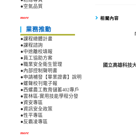
●空氣品質
相關內容
more
業務推動
●課程總體計畫
●課程諮詢
●中途離校填報
●員工協助方案
國立高雄科技大
●職業安全衛生管理
●內部控制聲明書
●申請補發【畢業證書】說明
●螺聲校刊電子報
●西螺農工教育儲蓄402專戶
●雲林區-實用技能學程分發
●資安專區
●資訊安全政策
●性平專區
●反霸凌專區
more