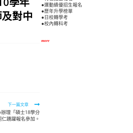
10學年
●運動績優招生報名
●歷年升學榜單
師及對中
●日校轉學考
●校內轉科考
more
下一篇文章
辦理「碩士18學分
同仁踴躍報名參加。