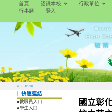
跳
首頁
認識本校
行政單位
轉
行事曆
登入
至
主
要
內
容
>
未分類
快速連結
國立彰
●教職員入口
●學生入口