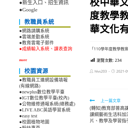
校中華文
●新生入口、招生資訊
●Google
度教學
教職員系統
華文化
●網路請購系統
●雲端差勤系統
●教育雲電子郵件
「110學年度教學教
●成績輸入系統、課表查詢
瀏覽次數:
234
more
校園資源
Post
Post
hlvs203
2021-0
author:
published:
●教職員工連網設備填報
(有線網路)
●newplus數位教學平臺
●IGT數位教學平臺(校內)
Read
上一篇文章
●公物維修通報系統(總務處)
(轉知)教育部普高
more
●LIVE ABC英語學習系統
課綱藝術生活科加
articles
●easy test
片、教學及學習指
●校園植物地圖
●粉絲專頁