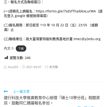
三、報名方式及聯絡窗口：
(一)須預先上網報名：https://forms.gle/7xdsfThaibbxLurWA（請
先登入 google 帳號始得填寫）
(二)報名期限：即日起至 110 年 10 月 22 日（五）23:59 （或額
滿）止
(三)聯絡單位：政大臺灣蒙特梭利教育基地計畫 tmec@y2edu.org
內文-5
下載
瀏覽次數:
246
Post
Post
Post
hlvs203
2021-09-07
未分類
author:
published:
category:
Read
上一篇文章
健行科技大學推廣教育中心辦理「碩士18學分班」相關資
more
訊，鼓勵同仁踴躍報名參加。
articles