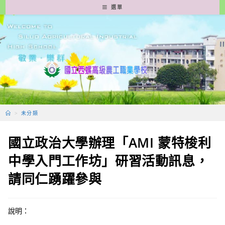
跳
選單
轉
至
主
要
內
容
>
未分類
國立政治大學辦理「AMI 蒙特梭利
中學入門工作坊」研習活動訊息，
請同仁踴躍參與
說明：