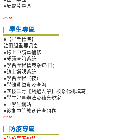
●反霸凌專區
more
學生專區
●【畢業標準】
註冊組重要訊息
●線上申請重補修
●成績查詢系統
●學習歷程檔案系統(日)
●線上選課系統
●學習歷程（夜）
●學雜費繳費及查詢
●四技二專【甄選入學】校系代碼填寫
●學生評量辦法及補充規定
●中學生網站
●後期中等教育普查問卷
more
防疫專區
●防疫專區連結