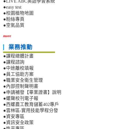
●LIVE ABC英語學習系統
●easy test
●校園植物地圖
●粉絲專頁
●空氣品質
more
業務推動
●課程總體計畫
●課程諮詢
●中途離校填報
●員工協助方案
●職業安全衛生管理
●內部控制聲明書
●申請補發【畢業證書】說明
●螺聲校刊電子報
●西螺農工教育儲蓄402專戶
●雲林區-實用技能學程分發
●資安專區
●資訊安全政策
●性平專區