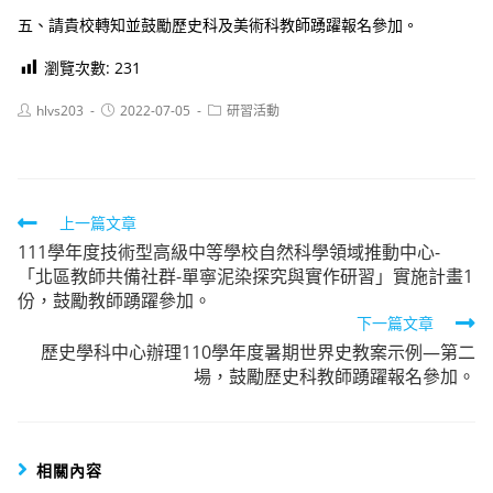
五、請貴校轉知並鼓勵歷史科及美術科教師踴躍報名參加。
瀏覽次數:
231
Post
Post
Post
hlvs203
2022-07-05
研習活動
author:
published:
category:
Read
上一篇文章
111學年度技術型高級中等學校自然科學領域推動中心-
more
「北區教師共備社群-單寧泥染探究與實作研習」實施計畫1
articles
份，鼓勵教師踴躍參加。
下一篇文章
歷史學科中心辦理110學年度暑期世界史教案示例—第二
場，鼓勵歷史科教師踴躍報名參加。
相關內容