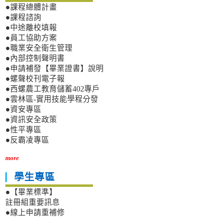
●課程總體計畫
●課程諮詢
●中途離校填報
●員工協助方案
●職業安全衛生管理
●內部控制聲明書
●申請補發【畢業證書】說明
●螺聲校刊電子報
●西螺農工教育儲蓄402專戶
●雲林區-實用技能學程分發
●資安專區
●資訊安全政策
●性平專區
●反霸凌專區
more
學生專區
●【畢業標準】
註冊組重要訊息
●線上申請重補修