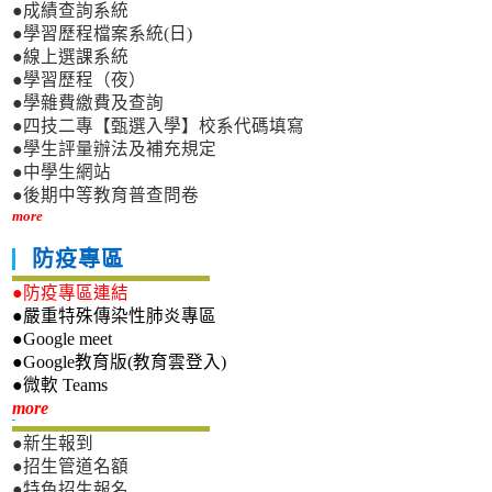
●成績查詢系統
●學習歷程檔案系統(日)
●線上選課系統
●學習歷程（夜）
●學雜費繳費及查詢
●四技二專【甄選入學】校系代碼填寫
●學生評量辦法及補充規定
●中學生網站
●後期中等教育普查問卷
more
防疫專區
●防疫專區連結
●嚴重特殊傳染性肺炎專區
●Google meet
●Google教育版(教育雲登入)
●微軟 Teams
新生專區
more
●新生報到
●招生管道名額
●特色招生報名