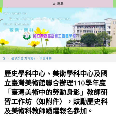
跳
選單
轉
至
主
要
內
容
>
-首頁公告(勿勾選)
>
研習活動
歷史學科中心、美術學科中心及國
立臺灣美術館聯合辦理110學年度
「臺灣美術中的勞動身影」教師研
習工作坊（如附件），鼓勵歷史科
及美術科教師踴躍報名參加。