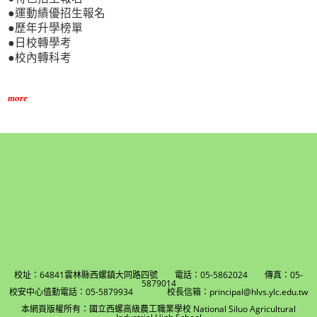
●運動績優招生報名
●歷年升學榜單
●日校轉學考
●校內轉科考
more
校址：64841雲林縣西螺鎮大同路四號 電話：05-5862024 傳真：05-
5879014
校安中心值勤電話：05-5879934 校長信箱：principal@hlvs.ylc.edu.tw
本網頁版權所有：國立西螺高級農工職業學校 National Siluo Agricultural