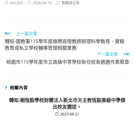
Post
Post
Post
hlvs203
2026-06-18
教職員公告
author:
published:
category:
Read
上一篇文章
轉知-國教署115學年度徵聘商借教師辦理科學教育、實驗
more
教育或私立學校輔導管理相關業務
articles
下一篇文章
桃園市115學年度市立高級中等學校新任校長遴選作業簡章
相關內容
轉知-剛恆毅學校財團法人新北市天主教恆毅高級中學傑
出校友選拔。
2025-08-21