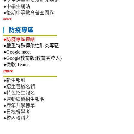
●學生評量辦法及補充規定
●中學生網站
●後期中等教育普查問卷
more
防疫專區
●防疫專區連結
●嚴重特殊傳染性肺炎專區
●Google meet
●Google教育版(教育雲登入)
●微軟 Teams
新生專區
more
●新生報到
●招生管道名額
●特色招生報名
●運動績優招生報名
●歷年升學榜單
●日校轉學考
●校內轉科考