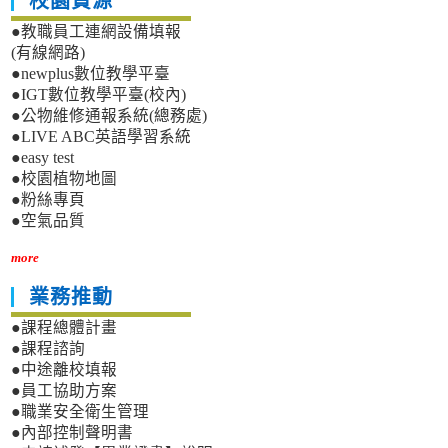
校園資源
●教職員工連網設備填報
(有線網路)
●newplus數位教學平臺
●IGT數位教學平臺(校內)
●公物維修通報系統(總務處)
●LIVE ABC英語學習系統
●easy test
●校園植物地圖
●粉絲專頁
●空氣品質
more
業務推動
●課程總體計畫
●課程諮詢
●中途離校填報
●員工協助方案
●職業安全衛生管理
●內部控制聲明書