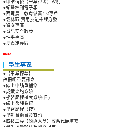
●申請補發【畢業證書】說明
●螺聲校刊電子報
●西螺農工教育儲蓄402專戶
●雲林區-實用技能學程分發
●資安專區
●資訊安全政策
●性平專區
●反霸凌專區
more
學生專區
●【畢業標準】
註冊組重要訊息
●線上申請重補修
●成績查詢系統
●學習歷程檔案系統(日)
●線上選課系統
●學習歷程（夜）
●學雜費繳費及查詢
●四技二專【甄選入學】校系代碼填寫