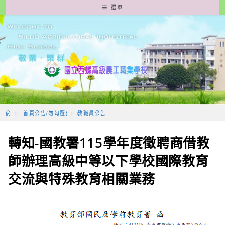
跳
選單
轉
至
主
要
內
容
>
-首頁公告(勿勾選)
>
教職員公告
轉知-國教署115學年度徵聘商借教
師辦理高級中等以下學校國際教育
交流與特殊教育相關業務