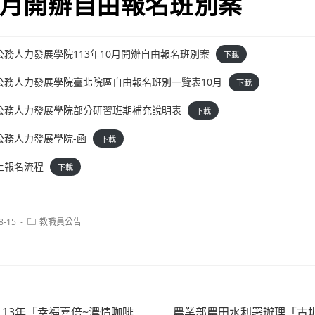
10月開辦自由報名班別案
務人力發展學院113年10月開辦自由報名班別案
下載
公務人力發展學院臺北院區自由報名班別一覽表10月
下載
公務人力發展學院部分研習班期補充說明表
下載
公務人力發展學院-函
下載
上報名流程
下載
Post
8-15
教職員公告
category:
13年「幸福嘉倍~濃情咖啡
農業部農田水利署辦理「古