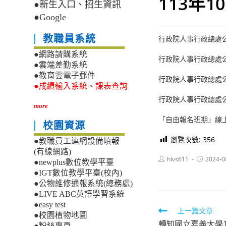
113年
●新生入口、招生資訊
●Google
教職員系統
行政院人事行政總處公
●網路請購系統
行政院人事行政總處
●雲端差勤系統
●教育雲電子郵件
行政院人事行政總處
●成績輸入系統、課表查詢
行政院人事行政總處
more
「自由報名班期」線
校園資源
瀏覽次數:
356
●教職員工連網設備填報
(有線網路)
Post
Post
hlvs611
2024-0
●newplus數位教學平臺
author:
published:
●IGT數位教學平臺(校內)
●公物維修通報系統(總務處)
●LIVE ABC英語學習系統
●easy test
Read
上一篇文章
●校園植物地圖
轉知國立嘉義大學1
●粉絲專頁