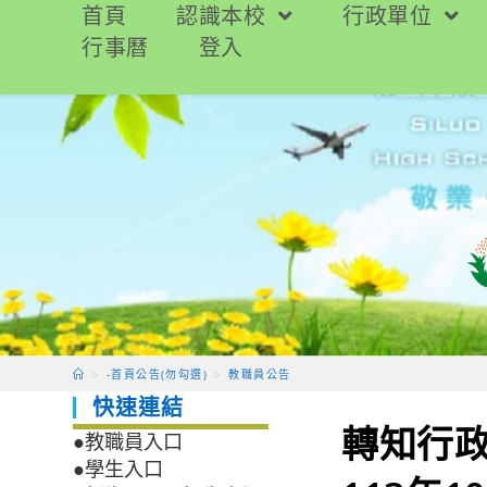
跳
首頁
認識本校
行政單位
轉
行事曆
登入
至
主
要
內
容
>
-首頁公告(勿勾選)
>
教職員公告
快速連結
轉知行
●教職員入口
●學生入口