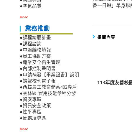
more
香一日遊」單身聯
●空氣品質
articles
more
業務推動
相關內容
●課程總體計畫
●課程諮詢
●中途離校填報
●員工協助方案
●職業安全衛生管理
●內部控制聲明書
●申請補發【畢業證書】說明
●螺聲校刊電子報
113年度友善
●西螺農工教育儲蓄402專戶
●雲林區-實用技能學程分發
●資安專區
●資訊安全政策
●性平專區
●反霸凌專區
more