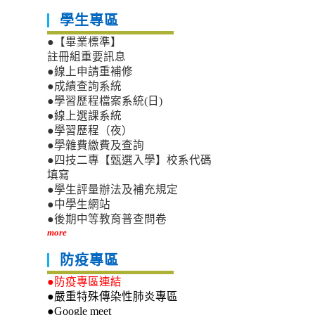
學生專區
●【畢業標準】
註冊組重要訊息
●線上申請重補修
●成績查詢系統
●學習歷程檔案系統(日)
●線上選課系統
●學習歷程（夜）
●學雜費繳費及查詢
●四技二專【甄選入學】校系代碼
填寫
●學生評量辦法及補充規定
●中學生網站
●後期中等教育普查問卷
more
防疫專區
●防疫專區連結
●嚴重特殊傳染性肺炎專區
●Google meet