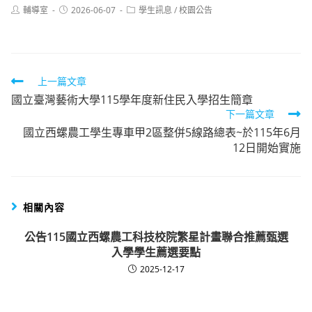
Post
Post
Post
輔導室
2026-06-07
學生訊息
/
校園公告
author:
published:
category:
Read
上一篇文章
國立臺灣藝術大學115學年度新住民入學招生簡章
more
下一篇文章
articles
國立西螺農工學生專車甲2區整併5線路總表~於115年6月
12日開始實施
相關內容
公告115國立西螺農工科技校院繁星計畫聯合推薦甄選
入學學生薦選要點
2025-12-17