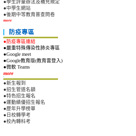
●學生評量辦法及補充規定
●中學生網站
●後期中等教育普查問卷
more
防疫專區
●防疫專區連結
●嚴重特殊傳染性肺炎專區
●Google meet
●Google教育版(教育雲登入)
●微軟 Teams
新生專區
more
●新生報到
●招生管道名額
●特色招生報名
●運動績優招生報名
●歷年升學榜單
●日校轉學考
●校內轉科考