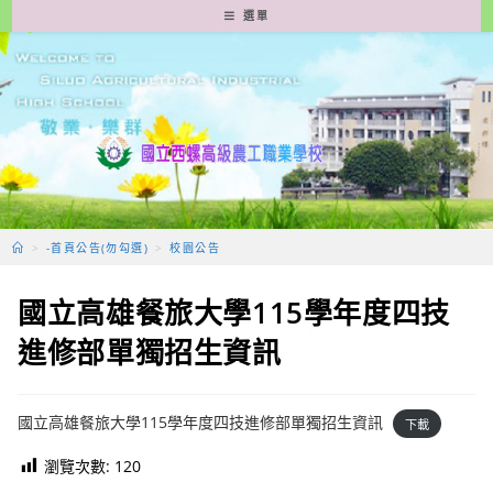
跳
選單
轉
至
主
要
內
容
>
-首頁公告(勿勾選)
>
校園公告
國立高雄餐旅大學115學年度四技
進修部單獨招生資訊
國立高雄餐旅大學115學年度四技進修部單獨招生資訊
下載
瀏覽次數:
120