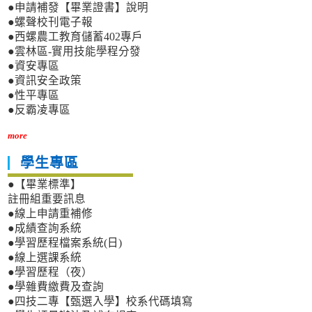
●申請補發【畢業證書】說明
●螺聲校刊電子報
●西螺農工教育儲蓄402專戶
●雲林區-實用技能學程分發
●資安專區
●資訊安全政策
●性平專區
●反霸凌專區
more
學生專區
●【畢業標準】
註冊組重要訊息
●線上申請重補修
●成績查詢系統
●學習歷程檔案系統(日)
●線上選課系統
●學習歷程（夜）
●學雜費繳費及查詢
●四技二專【甄選入學】校系代碼填寫