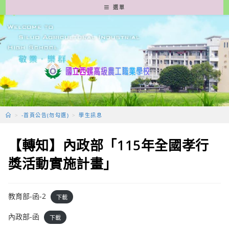
跳
選單
轉
至
主
要
內
容
>
-首頁公告(勿勾選)
>
學生訊息
【轉知】內政部「115年全國孝行
獎活動實施計畫」
教育部-函-2
下載
內政部-函
下載