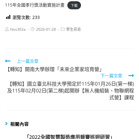
115年全國孝行獎活動實施計畫
下載
瀏覽次數:
233
Post
Post
Post
hlvs302a
2026-01-28
學生訊息
author:
published:
category:
Read
上一篇文章
【轉知】開南大學辦理「未來企業家培育營」
more
下一篇文章
articles
【轉知】國立臺北科技大學預定於115年01月26日(第一梯)
及115年02月02日(第二梯)起開辦【無人機組裝、物聯網程
式營】課程
相關內容
「2022全國智慧製造應用競賽巡迴研習」