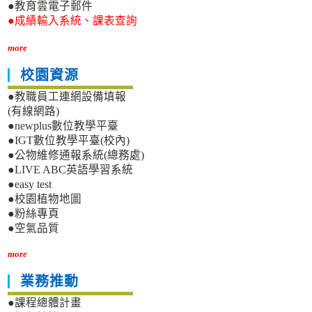
●教育雲電子郵件
●成績輸入系統、課表查詢
more
校園資源
●教職員工連網設備填報
(有線網路)
●newplus數位教學平臺
●IGT數位教學平臺(校內)
●公物維修通報系統(總務處)
●LIVE ABC英語學習系統
●easy test
●校園植物地圖
●粉絲專頁
●空氣品質
more
業務推動
●課程總體計畫