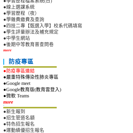
●學習歷程檔案系統(日)
●線上選課系統
●學習歷程（夜）
●學雜費繳費及查詢
●四技二專【甄選入學】校系代碼填寫
●學生評量辦法及補充規定
●中學生網站
●後期中等教育普查問卷
more
防疫專區
●防疫專區連結
●嚴重特殊傳染性肺炎專區
●Google meet
●Google教育版(教育雲登入)
●微軟 Teams
新生專區
more
●新生報到
●招生管道名額
●特色招生報名
●運動績優招生報名