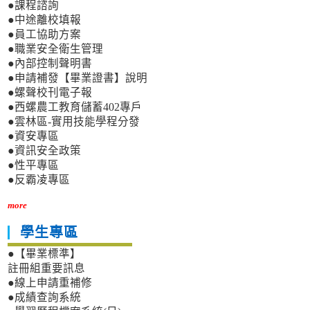
●課程諮詢
●中途離校填報
●員工協助方案
●職業安全衛生管理
●內部控制聲明書
●申請補發【畢業證書】說明
●螺聲校刊電子報
●西螺農工教育儲蓄402專戶
●雲林區-實用技能學程分發
●資安專區
●資訊安全政策
●性平專區
●反霸凌專區
more
學生專區
●【畢業標準】
註冊組重要訊息
●線上申請重補修
●成績查詢系統