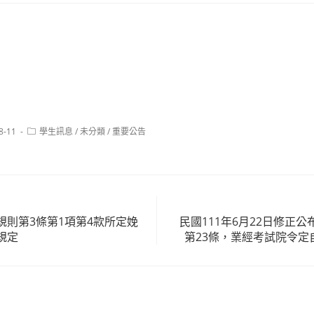
Post
8-11
學生訊息
/
未分類
/
重要公告
category:
規則第3條第1項第4款所定娩
民國111年6月22日修正
規定
第23條，業經考試院令定自