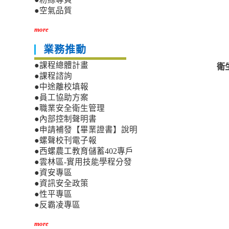
●空氣品質
more
業務推動
衛
●課程總體計畫
●課程諮詢
●中途離校填報
●員工協助方案
●職業安全衛生管理
●內部控制聲明書
●申請補發【畢業證書】說明
●螺聲校刊電子報
●西螺農工教育儲蓄402專戶
●雲林區-實用技能學程分發
●資安專區
●資訊安全政策
●性平專區
●反霸凌專區
more