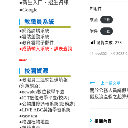
●新生入口、招生資訊
如附件
●Google
來函
下載
教職員系統
附件
●網路請購系統
下載
●雲端差勤系統
瀏覽次數:
275
●教育雲電子郵件
●成績輸入系統、課表查詢
Post
Post
hlvs302
2022-0
author:
published:
more
校園資源
●教職員工連網設備填報
Read
上一篇文章
(有線網路)
關於公務人員請假
more
●newplus數位教學平臺
假及流產假之起算
●IGT數位教學平臺(校內)
articles
●公物維修通報系統(總務處)
●LIVE ABC英語學習系統
●easy test
相關內容
●校園植物地圖
●粉絲專頁