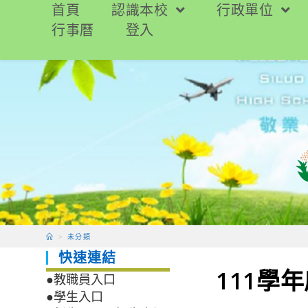
跳
首頁
認識本校
行政單位
轉
行事曆
登入
至
主
要
內
容
>
未分類
快速連結
111學
●教職員入口
●學生入口