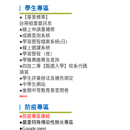
學生專區
●【畢業標準】
註冊組重要訊息
●線上申請重補修
●成績查詢系統
●學習歷程檔案系統(日)
●線上選課系統
●學習歷程（夜）
●學雜費繳費及查詢
●四技二專【甄選入學】校系代碼
填寫
●學生評量辦法及補充規定
●中學生網站
●後期中等教育普查問卷
more
防疫專區
●防疫專區連結
●嚴重特殊傳染性肺炎專區
●Google meet