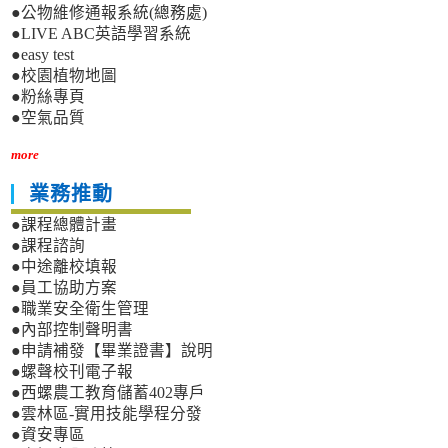
●公物維修通報系統(總務處)
●LIVE ABC英語學習系統
●easy test
●校園植物地圖
●粉絲專頁
●空氣品質
more
業務推動
●課程總體計畫
●課程諮詢
●中途離校填報
●員工協助方案
●職業安全衛生管理
●內部控制聲明書
●申請補發【畢業證書】說明
●螺聲校刊電子報
●西螺農工教育儲蓄402專戶
●雲林區-實用技能學程分發
●資安專區