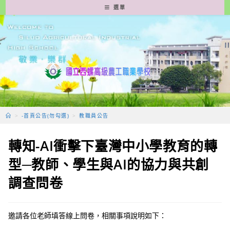
跳
選單
轉
至
主
要
內
容
>
-首頁公告(勿勾選)
>
教職員公告
轉知-AI衝擊下臺灣中小學教育的轉
型─教師、學生與AI的協力與共創
調查問卷
邀請各位老師填答線上問卷，相關事項說明如下：