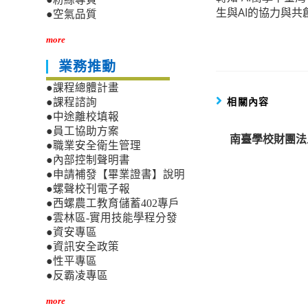
more
生與AI的協力與共
●空氣品質
articles
more
業務推動
●課程總體計畫
相關內容
●課程諮詢
●中途離校填報
●員工協助方案
南臺學校財團法
●職業安全衛生管理
●內部控制聲明書
●申請補發【畢業證書】說明
●螺聲校刊電子報
●西螺農工教育儲蓄402專戶
●雲林區-實用技能學程分發
●資安專區
●資訊安全政策
●性平專區
●反霸凌專區
more