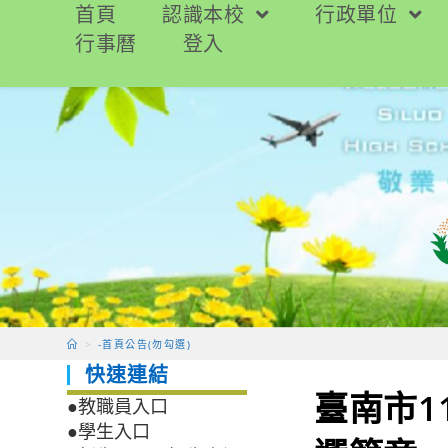
跳
首頁
認識本校
行政單位
轉
行事曆
登入
至
主
要
內
容
>
-首頁公告(勿勾選)
快速連結
臺南市1
●教職員入口
●學生入口