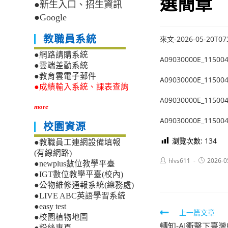
選簡章
●新生入口、招生資訊
●Google
教職員系統
來文-2026-05-20T07
●網路請購系統
A09030000E_115004
●雲端差勤系統
●教育雲電子郵件
A09030000E_115004
●成績輸入系統、課表查詢
A09030000E_115004
more
A09030000E_115004
校園資源
瀏覽次數:
134
●教職員工連網設備填報
(有線網路)
Post
Post
hlvs611
2026-0
●newplus數位教學平臺
author:
published:
●IGT數位教學平臺(校內)
●公物維修通報系統(總務處)
●LIVE ABC英語學習系統
●easy test
Read
上一篇文章
●校園植物地圖
轉知-AI衝擊下臺
●粉絲專頁