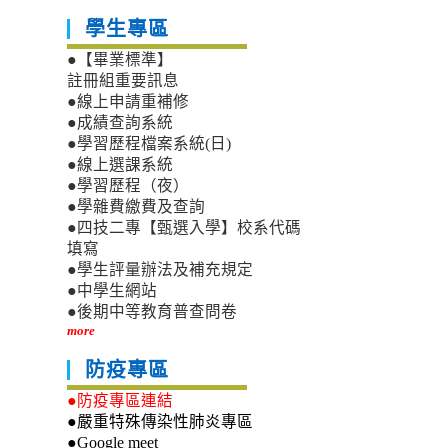
學生專區
●【畢業標準】
註冊組重要訊息
●線上申請重補修
●成績查詢系統
●學習歷程檔案系統(日)
●線上選課系統
●學習歷程（夜）
●學雜費繳費及查詢
●四技二專【甄選入學】校系代碼
填寫
●學生評量辦法及補充規定
●中學生網站
●後期中等教育普查問卷
more
防疫專區
●防疫專區連結
●嚴重特殊傳染性肺炎專區
●Google meet