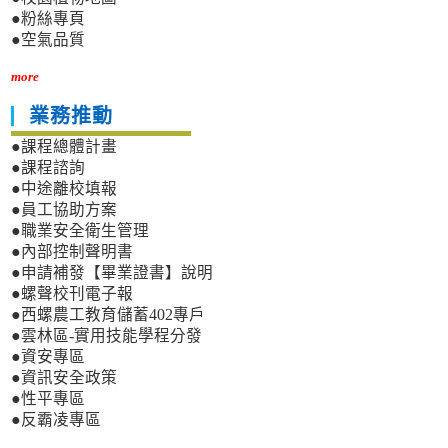
●粉絲專頁
●空氣品質
more
業務推動
●課程總體計畫
●課程諮詢
●中途離校填報
●員工協助方案
●職業安全衛生管理
●內部控制聲明書
●申請補發【畢業證書】說明
●螺聲校刊電子報
●西螺農工教育儲蓄402專戶
●雲林區-實用技能學程分發
●資安專區
●資訊安全政策
●性平專區
●反霸凌專區