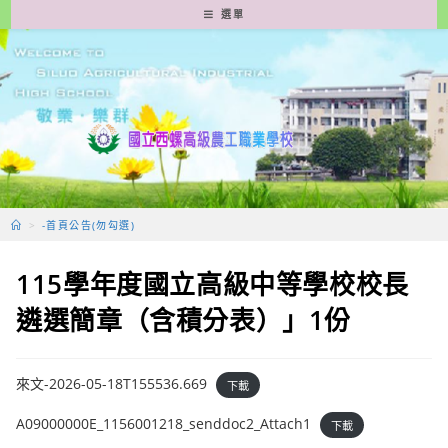
跳
選單
轉
至
主
要
內
容
>
-首頁公告(勿勾選)
115學年度國立高級中等學校校長
遴選簡章（含積分表）」1份
來文-2026-05-18T155536.669
下載
A09000000E_1156001218_senddoc2_Attach1
下載