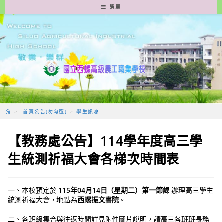
跳
選單
轉
至
主
要
內
容
>
-首頁公告(勿勾選)
>
學生訊息
【教務處公告】114學年度高三學
生統測祈福大會各梯次時間表
一、本校預定於
115年04月14日（星期二）第一節課
辦理高三學生
統測祈福大會，地點為
西螺振文書院
。
二、各班級集合與往返時間詳見附件圖片說明，請高三各班班長務