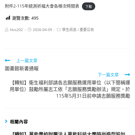
附件2-115年統測祈福大會各梯次時間表
下載
瀏覽次數:
495
Post
Post
Post
hlvs202
2026-04-09
學生訊息
/
重要公告
author:
published:
category:
Read
上一篇文章
圖書館新書通報
more
下一篇文章
articles
【轉知】衛生福利部請各志願服務運用單位（以下簡稱運
用單位）鼓勵所屬志工依「志願服務獎勵辦法」規定，於
115年5月31日前申請志願服務獎勵
相關內容
【轉知】萬能學校財團法人萬能科技大學時尚造型設計