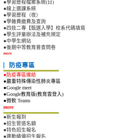
●學習歷程檔案系統(日)
●線上選課系統
●學習歷程（夜）
●學雜費繳費及查詢
●四技二專【甄選入學】校系代碼填寫
●學生評量辦法及補充規定
●中學生網站
●後期中等教育普查問卷
more
防疫專區
●防疫專區連結
●嚴重特殊傳染性肺炎專區
●Google meet
●Google教育版(教育雲登入)
●微軟 Teams
新生專區
more
●新生報到
●招生管道名額
●特色招生報名
●運動績優招生報名