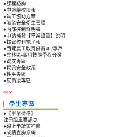
●課程諮詢
●中途離校填報
●員工協助方案
●職業安全衛生管理
●內部控制聲明書
●申請補發【畢業證書】說明
●螺聲校刊電子報
●西螺農工教育儲蓄402專戶
●雲林區-實用技能學程分發
●資安專區
●資訊安全政策
●性平專區
●反霸凌專區
more
學生專區
●【畢業標準】
註冊組重要訊息
●線上申請重補修
●成績查詢系統