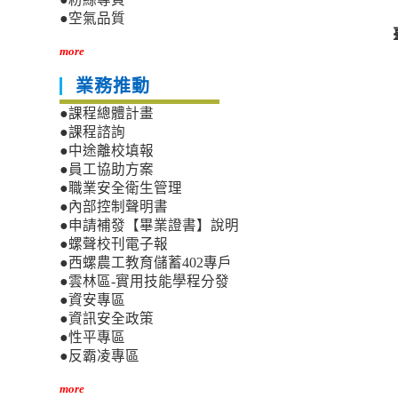
●空氣品質
more
業務推動
●課程總體計畫
●課程諮詢
●中途離校填報
●員工協助方案
●職業安全衛生管理
●內部控制聲明書
●申請補發【畢業證書】說明
●螺聲校刊電子報
●西螺農工教育儲蓄402專戶
●雲林區-實用技能學程分發
●資安專區
●資訊安全政策
●性平專區
●反霸凌專區
more