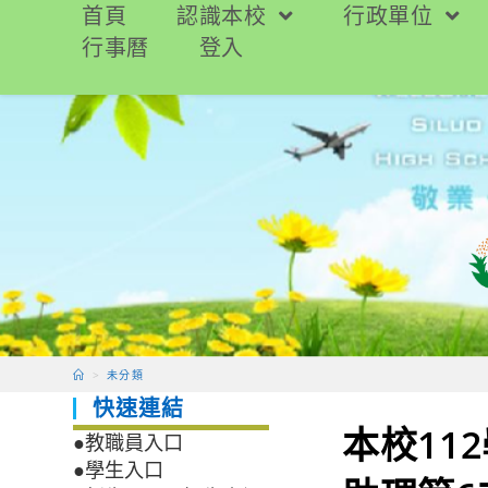
跳
首頁
認識本校
行政單位
轉
行事曆
登入
至
主
要
內
容
>
未分類
快速連結
本校11
●教職員入口
●學生入口