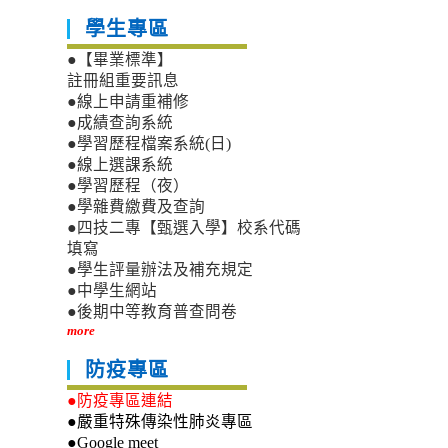
學生專區
●【畢業標準】
註冊組重要訊息
●線上申請重補修
●成績查詢系統
●學習歷程檔案系統(日)
●線上選課系統
●學習歷程（夜）
●學雜費繳費及查詢
●四技二專【甄選入學】校系代碼
填寫
●學生評量辦法及補充規定
●中學生網站
●後期中等教育普查問卷
more
防疫專區
●防疫專區連結
●嚴重特殊傳染性肺炎專區
●Google meet