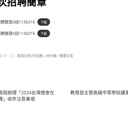
次招聘簡章
簡章6招1130216
下載
簡章6招1130216
下載
Post
2-17
-首頁公告(勿勾選)
/
未分類
/
重要公告
category:
局辦理「2024台灣燈會在
教育部主管高級中等學校課
賽」收件注意事項