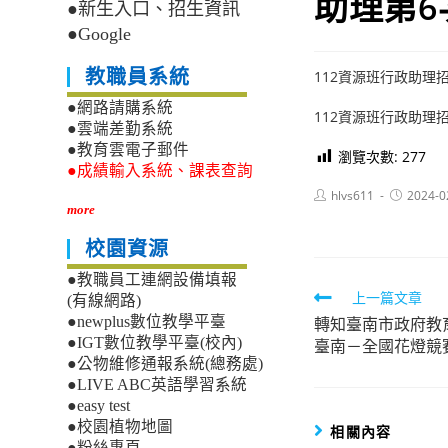
助理第6
●新生入口、招生資訊
●Google
教職員系統
112資源班行政助理招聘
●網路請購系統
112資源班行政助理招聘
●雲端差勤系統
●教育雲電子郵件
瀏覽次數:
277
●成績輸入系統、課表查詢
Post
Post
hlvs611
2024-0
author:
published:
more
校園資源
●教職員工連網設備填報
Read
上一篇文章
(有線網路)
轉知臺南市政府教育
●newplus數位教學平臺
more
●IGT數位教學平臺(校內)
臺南－全國花燈競
articles
●公物維修通報系統(總務處)
●LIVE ABC英語學習系統
●easy test
●校園植物地圖
相關內容
●粉絲專頁