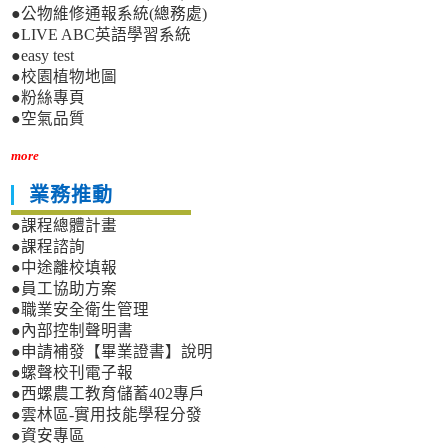
●公物維修通報系統(總務處)
●LIVE ABC英語學習系統
●easy test
●校園植物地圖
●粉絲專頁
●空氣品質
more
業務推動
●課程總體計畫
●課程諮詢
●中途離校填報
●員工協助方案
●職業安全衛生管理
●內部控制聲明書
●申請補發【畢業證書】說明
●螺聲校刊電子報
●西螺農工教育儲蓄402專戶
●雲林區-實用技能學程分發
●資安專區