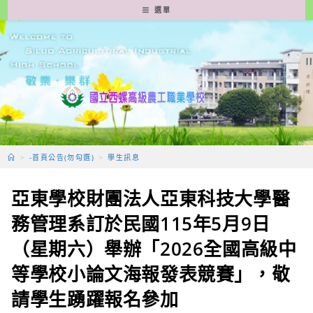
跳
選單
轉
至
主
要
內
容
>
-首頁公告(勿勾選)
>
學生訊息
亞東學校財團法人亞東科技大學醫
務管理系訂於民國115年5月9日
（星期六）舉辦「2026全國高級中
等學校小論文海報發表競賽」，敬
請學生踴躍報名參加