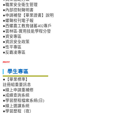
●職業安全衛生管理
●內部控制聲明書
●申請補發【畢業證書】說明
●螺聲校刊電子報
●西螺農工教育儲蓄402專戶
●雲林區-實用技能學程分發
●資安專區
●資訊安全政策
●性平專區
●反霸凌專區
more
學生專區
●【畢業標準】
註冊組重要訊息
●線上申請重補修
●成績查詢系統
●學習歷程檔案系統(日)
●線上選課系統
●學習歷程（夜）