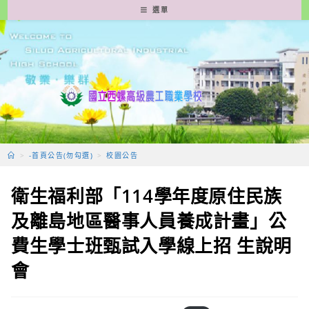
跳
選單
轉
至
主
要
內
容
>
-首頁公告(勿勾選)
>
校園公告
衛生福利部「114學年度原住民族
及離島地區醫事人員養成計畫」公
費生學士班甄試入學線上招 生說明
會