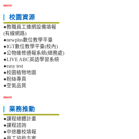
more
校園資源
●教職員工連網設備填報
(有線網路)
●newplus數位教學平臺
●IGT數位教學平臺(校內)
●公物維修通報系統(總務處)
●LIVE ABC英語學習系統
●easy test
●校園植物地圖
●粉絲專頁
●空氣品質
more
業務推動
●課程總體計畫
●課程諮詢
●中途離校填報
●員工協助方案