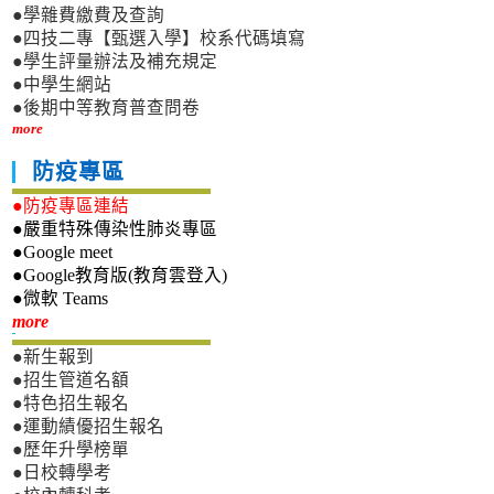
●學雜費繳費及查詢
●四技二專【甄選入學】校系代碼填寫
●學生評量辦法及補充規定
●中學生網站
●後期中等教育普查問卷
more
防疫專區
●防疫專區連結
●嚴重特殊傳染性肺炎專區
●Google meet
●Google教育版(教育雲登入)
●微軟 Teams
新生專區
more
●新生報到
●招生管道名額
●特色招生報名
●運動績優招生報名
●歷年升學榜單
●日校轉學考