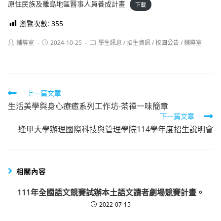
原住民族及離島地區醫事人員養成計畫
下載
瀏覽次數:
355
Post
Post
Post
輔導室
2024-10-25
學生訊息
/
招生資訊
/
校園公告
/
輔導室
author:
published:
category:
Read
上一篇文章
生活美學與身心療癒系列工作坊-茶禪一味簡章
more
下一篇文章
articles
逢甲大學辦理國際科技與管理學院114學年度招生說明會
相關內容
111年全國語文競賽試辦本土語文讀者劇場競賽計畫。
2022-07-15