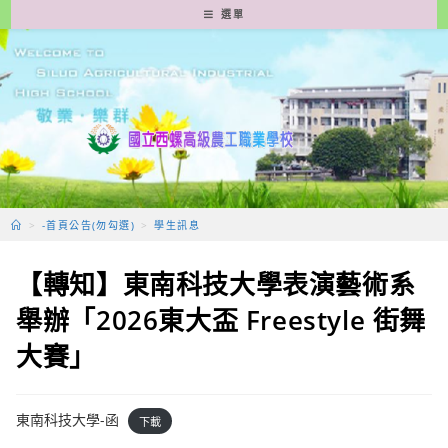
跳
選單
轉
至
主
要
內
容
>
-首頁公告(勿勾選)
>
學生訊息
【轉知】東南科技大學表演藝術系
舉辦「2026東大盃 Freestyle 街舞
大賽」
東南科技大學-函
下載