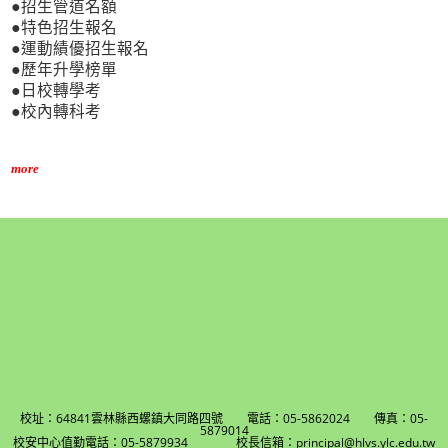
●招生管道名額
●特色招生報名
●運動績優招生報名
●歷年升學榜單
●日校轉學考
●校內轉科考
more
校址：64841雲林縣西螺鎮大同路四號 電話：05-5862024 傳真：05-
5879014
校安中心值勤電話：05-5879934 校長信箱：principal@hlvs.ylc.edu.tw