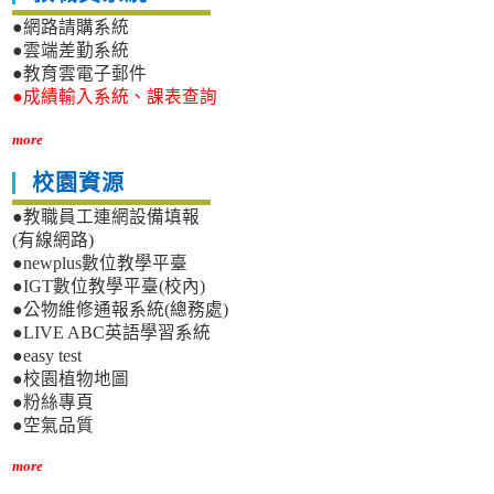
●網路請購系統
●雲端差勤系統
●教育雲電子郵件
●成績輸入系統、課表查詢
more
校園資源
●教職員工連網設備填報
(有線網路)
●newplus數位教學平臺
●IGT數位教學平臺(校內)
●公物維修通報系統(總務處)
●LIVE ABC英語學習系統
●easy test
●校園植物地圖
●粉絲專頁
●空氣品質
more