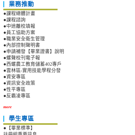
業務推動
●課程總體計畫
●課程諮詢
●中途離校填報
●員工協助方案
●職業安全衛生管理
●內部控制聲明書
●申請補發【畢業證書】說明
●螺聲校刊電子報
●西螺農工教育儲蓄402專戶
●雲林區-實用技能學程分發
●資安專區
●資訊安全政策
●性平專區
●反霸凌專區
more
學生專區
●【畢業標準】
註冊組重要訊息