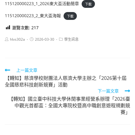
115120000223_1_2026東大盃活動簡章
下載
115120000223_2_東大盃海報
下載
瀏覽次數:
217
Post
Post
Post
hlvs302a
2026-03-30
學生訊息
author:
published:
category:
Read
上一篇文章
【轉知】慈濟學校財團法人慈濟大學主辦之「2026第十屆
more
全國慈悲科技創新競賽」活動
articles
下一篇文章
【轉知】國立臺中科技大學休閒事業經營系辦理「2026臺
中觀光首都盃：全國大專院校暨高中職創意遊程規劃競
賽」